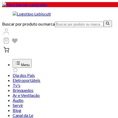
Buscar por produto ou marca
Menu
Dia dos Pais
Eletroportáteis
Tv's
Brinquedos
Ar e Ventilação
Áudio
Servir
Blog
Canal da Le