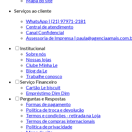
Mapa do site
Serviços ao cliente
WhatsApp | (21) 97971-2181
Central de atendimento
Canal Confidencial
Assessoria de Imprensa | paula@agenciaamais.com.
Institucional
Sobre nós
Nossas lojas
Clube Minha Le
Blog da Le
Trabalhe conosco
Serviço Financeiro
Cartão Le biscuit
Empréstimo Dim Dim
Perguntas e Respostas
Formas de pagamento
Política de troca e devolução
Termos e condições - retirada na Loja
Termos de compras internacionais
Politica de privacidade