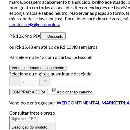
marca, possuem acabamento translúcido, brilho acentuado, br
bom gosto em todas as ocasiões.Recomendações de Uso:Modo d
esponja macia e sabão neutro. Não levar as peças ao forno. N
micro-ondas e lava-louças;- Porosidade próxima de zero, evit
Ler descri��o completa
R$ 12,69
no PIX
Desconto
ou
R$ 15,48
em até 1x de
R$ 15,48
sem juros
Parcele em até
1
x com o cartão
Le Biscuit
Ver mais formas de pagamento
Selecione ou digite a quantidade desejada
COMPRAR AGORA
Adicionar ao carrinho
Vendido e entregue por:
WEBCONTINENTAL MARKETPLA
Consultar frete e prazo
Descrição do produto