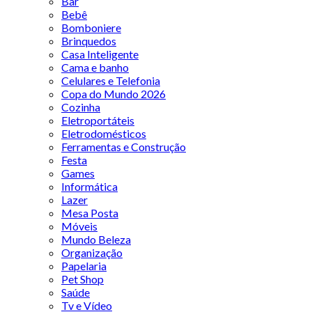
Bar
Bebê
Bomboniere
Brinquedos
Casa Inteligente
Cama e banho
Celulares e Telefonia
Copa do Mundo 2026
Cozinha
Eletroportáteis
Eletrodomésticos
Ferramentas e Construção
Festa
Games
Informática
Lazer
Mesa Posta
Móveis
Mundo Beleza
Organização
Papelaria
Pet Shop
Saúde
Tv e Vídeo