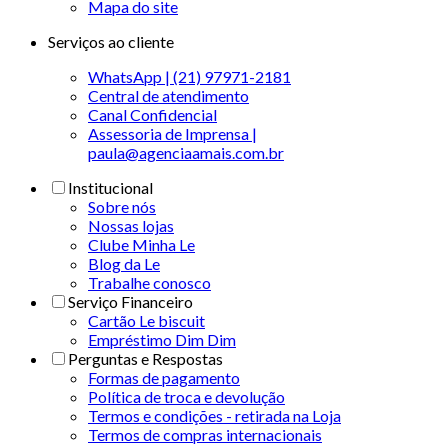
Mapa do site
Serviços ao cliente
WhatsApp | (21) 97971-2181
Central de atendimento
Canal Confidencial
Assessoria de Imprensa |
paula@agenciaamais.com.br
Institucional
Sobre nós
Nossas lojas
Clube Minha Le
Blog da Le
Trabalhe conosco
Serviço Financeiro
Cartão Le biscuit
Empréstimo Dim Dim
Perguntas e Respostas
Formas de pagamento
Política de troca e devolução
Termos e condições - retirada na Loja
Termos de compras internacionais