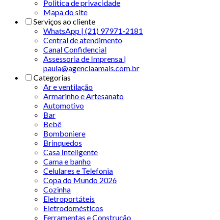
Politica de privacidade
Mapa do site
Serviços ao cliente
WhatsApp | (21) 97971-2181
Central de atendimento
Canal Confidencial
Assessoria de Imprensa |
paula@agenciaamais.com.br
Categorias
Ar e ventilação
Armarinho e Artesanato
Automotivo
Bar
Bebê
Bomboniere
Brinquedos
Casa Inteligente
Cama e banho
Celulares e Telefonia
Copa do Mundo 2026
Cozinha
Eletroportáteis
Eletrodomésticos
Ferramentas e Construção