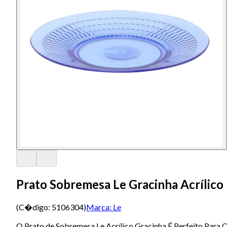
Prato Sobremesa Le Gracinha Acrílico
(C�digo:
5106304
)
Marca:
Le
O Prato de Sobremesa Le Acrílico Gracinha É Perfeito Para 