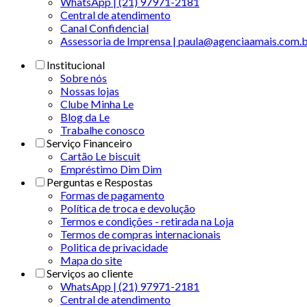
WhatsApp | (21) 97971-2181
Central de atendimento
Canal Confidencial
Assessoria de Imprensa | paula@agenciaamais.com.
Institucional
Sobre nós
Nossas lojas
Clube Minha Le
Blog da Le
Trabalhe conosco
Serviço Financeiro
Cartão Le biscuit
Empréstimo Dim Dim
Perguntas e Respostas
Formas de pagamento
Política de troca e devolução
Termos e condições - retirada na Loja
Termos de compras internacionais
Politica de privacidade
Mapa do site
Serviços ao cliente
WhatsApp | (21) 97971-2181
Central de atendimento