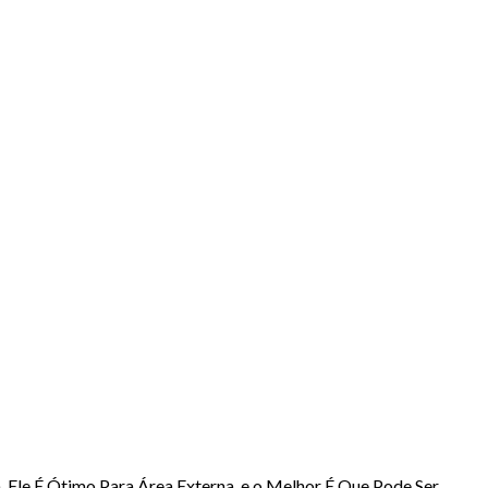
 Ele É Ótimo Para Área Externa, e o Melhor É Que Pode Ser