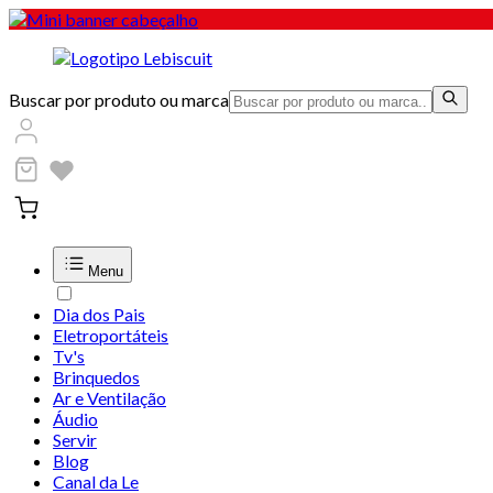
Buscar por produto ou marca
Menu
Dia dos Pais
Eletroportáteis
Tv's
Brinquedos
Ar e Ventilação
Áudio
Servir
Blog
Canal da Le