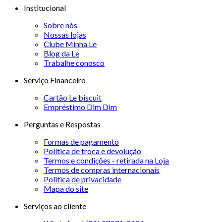
Institucional
Sobre nós
Nossas lojas
Clube Minha Le
Blog da Le
Trabalhe conosco
Serviço Financeiro
Cartão Le biscuit
Empréstimo Dim Dim
Perguntas e Respostas
Formas de pagamento
Política de troca e devolução
Termos e condições - retirada na Loja
Termos de compras internacionais
Politica de privacidade
Mapa do site
Serviços ao cliente