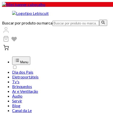
Buscar por produto ou marca
Menu
Dia dos Pais
Eletroportáteis
Tv's
Brinquedos
Ar e Ventilação
Áudio
Servir
Blog
Canal da Le