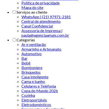
Politica de privacidade
Mapa do site
Serviços ao cliente
WhatsApp | (21) 97971-2181
Central de atendimento
Canal Confidencial
Assessoria de Imprensa |
paula@agenciaamais.com.br
Categorias
Ar e ventilação
Armarinho e Artesanato
Automotivo
Bar
Bebê
Bomboniere
Brinquedos
Casa Inteligente
Cama e banho
Celulares e Telefonia
Copa do Mundo 2026
Cozinha
Eletroportáteis
Eletrodomésticos