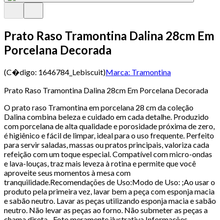
Prato Raso Tramontina Dalina 28cm Em
Porcelana Decorada
(C�digo:
1646784_Lebiscuit
)
Marca:
Tramontina
Prato Raso Tramontina Dalina 28cm Em Porcelana Decorada
O prato raso Tramontina em porcelana 28 cm da coleção
Dalina combina beleza e cuidado em cada detalhe. Produzido
com porcelana de alta qualidade e porosidade próxima de zero,
é higiênico e fácil de limpar, ideal para o uso frequente. Perfeito
para servir saladas, massas ou pratos principais, valoriza cada
refeição com um toque especial. Compatível com micro-ondas
e lava-louças, traz mais leveza à rotina e permite que você
aproveite seus momentos à mesa com
tranquilidade.Recomendações de Uso:Modo de Uso: ;Ao usar o
produto pela primeira vez, lavar bem a peça com esponja macia
e sabão neutro. Lavar as peças utilizando esponja macia e sabão
neutro. Não levar as peças ao forno. Não submeter as peças a
chama direta.- Foto meramente ilustrativa.Informações