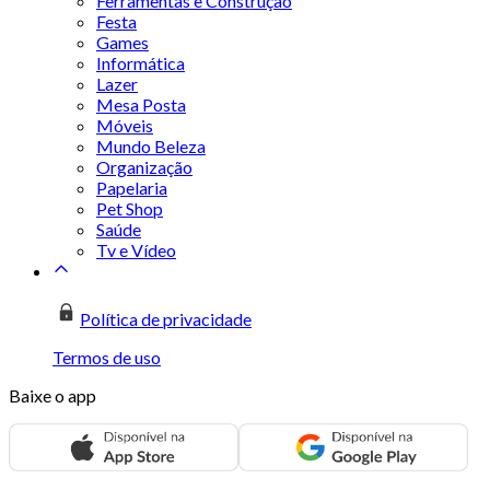
Ferramentas e Construção
Festa
Games
Informática
Lazer
Mesa Posta
Móveis
Mundo Beleza
Organização
Papelaria
Pet Shop
Saúde
Tv e Vídeo
Política de privacidade
Termos de uso
Baixe o app