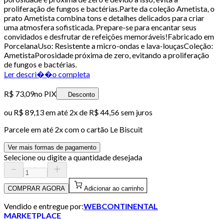
proliferação de fungos e bactérias.Parte da coleção Ametista, o
prato Ametista combina tons e detalhes delicados para criar
uma atmosfera sofisticada. Prepare-se para encantar seus
convidados e desfrutar de refeições memoráveis!Fabricado em
PorcelanaUso: Resistente a micro-ondas e lava-louçasColeção:
AmetistaPorosidade próxima de zero, evitando a proliferação
de fungos e bactérias.
Ler descri��o completa
R$ 73,09
no PIX
Desconto
ou
R$ 89,13
em até
2x de R$ 44,56 sem juros
Parcele em até
2
x com o cartão
Le Biscuit
Ver mais formas de pagamento
Selecione ou digite a quantidade desejada
COMPRAR AGORA
Adicionar ao carrinho
Vendido e entregue por:
WEBCONTINENTAL
MARKETPLACE