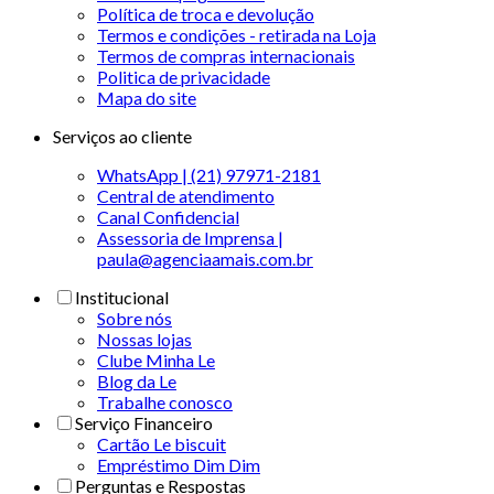
Política de troca e devolução
Termos e condições - retirada na Loja
Termos de compras internacionais
Politica de privacidade
Mapa do site
Serviços ao cliente
WhatsApp | (21) 97971-2181
Central de atendimento
Canal Confidencial
Assessoria de Imprensa |
paula@agenciaamais.com.br
Institucional
Sobre nós
Nossas lojas
Clube Minha Le
Blog da Le
Trabalhe conosco
Serviço Financeiro
Cartão Le biscuit
Empréstimo Dim Dim
Perguntas e Respostas