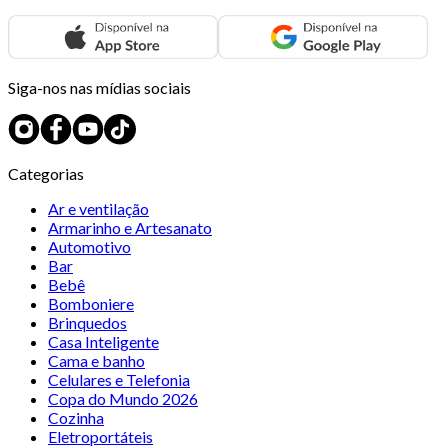
Siga-nos nas mídias sociais
Categorias
Ar e ventilação
Armarinho e Artesanato
Automotivo
Bar
Bebê
Bomboniere
Brinquedos
Casa Inteligente
Cama e banho
Celulares e Telefonia
Copa do Mundo 2026
Cozinha
Eletroportáteis