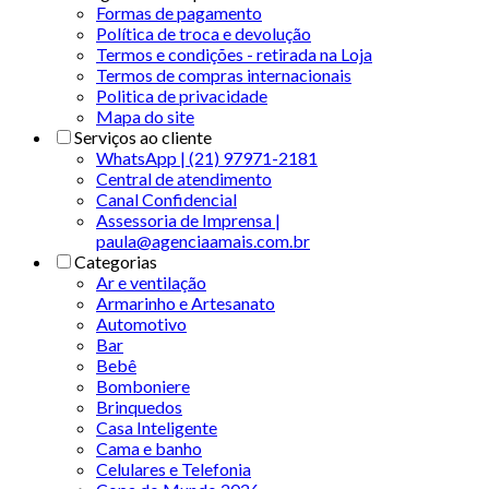
Formas de pagamento
Política de troca e devolução
Termos e condições - retirada na Loja
Termos de compras internacionais
Politica de privacidade
Mapa do site
Serviços ao cliente
WhatsApp | (21) 97971-2181
Central de atendimento
Canal Confidencial
Assessoria de Imprensa |
paula@agenciaamais.com.br
Categorias
Ar e ventilação
Armarinho e Artesanato
Automotivo
Bar
Bebê
Bomboniere
Brinquedos
Casa Inteligente
Cama e banho
Celulares e Telefonia