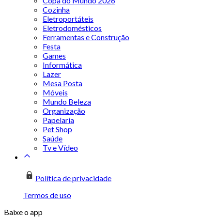
Copa do Mundo 2026
Cozinha
Eletroportáteis
Eletrodomésticos
Ferramentas e Construção
Festa
Games
Informática
Lazer
Mesa Posta
Móveis
Mundo Beleza
Organização
Papelaria
Pet Shop
Saúde
Tv e Vídeo
Política de privacidade
Termos de uso
Baixe o app