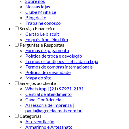
Sobre nós
Nossas lojas
Clube Minha Le
Blog da Le
Trabalhe conosco
Serviço Financeiro
Cartão Le biscuit
Empréstimo Dim Dim
Perguntas e Respostas
Formas de pagamento
Política de troca e devolução
Termos e condições - retirada na Loja
Termos de compras internacionais
Politica de privacidade
Mapa do site
Serviços ao cliente
WhatsApp | (21) 97971-2181
Central de atendimento
Canal Confidencial
Assessoria de Imprensa |
paula@agenciaamais.com.br
Categorias
Ar e ventilação
Armarinho e Artesanato