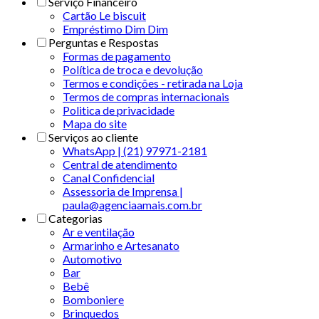
Serviço Financeiro
Cartão Le biscuit
Empréstimo Dim Dim
Perguntas e Respostas
Formas de pagamento
Política de troca e devolução
Termos e condições - retirada na Loja
Termos de compras internacionais
Politica de privacidade
Mapa do site
Serviços ao cliente
WhatsApp | (21) 97971-2181
Central de atendimento
Canal Confidencial
Assessoria de Imprensa |
paula@agenciaamais.com.br
Categorias
Ar e ventilação
Armarinho e Artesanato
Automotivo
Bar
Bebê
Bomboniere
Brinquedos