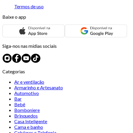
Termos de uso
Baixe o app
Siga-nos nas mídias sociais
Categorias
Ar e ventilação
Armarinho e Artesanato
Automotivo
Bar
Bebê
Bomboniere
Brinquedos
Casa Inteligente
Cama e banho
Celulares e Telefonia