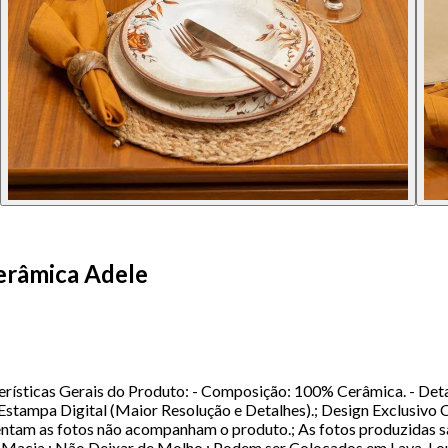
erâmica Adele
rísticas Gerais do Produto: - Composição: 100% Cerâmica. - Deta
 Estampa Digital (Maior Resolução e Detalhes).; Design Exclusivo
ientam as fotos não acompanham o produto.; As fotos produzidas 
 Macia.; Não Deixar de Molho.; Podem ser Colocados em Lava-Louç