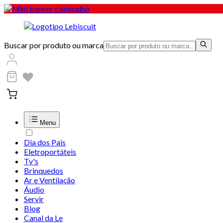
Buscar por produto ou marca
Menu
Dia dos Pais
Eletroportáteis
Tv's
Brinquedos
Ar e Ventilação
Áudio
Servir
Blog
Canal da Le