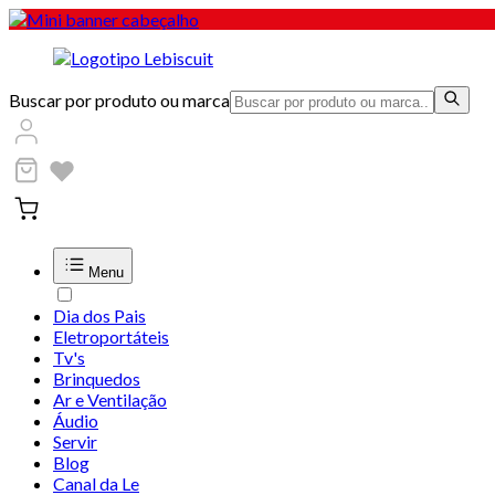
Buscar por produto ou marca
Menu
Dia dos Pais
Eletroportáteis
Tv's
Brinquedos
Ar e Ventilação
Áudio
Servir
Blog
Canal da Le