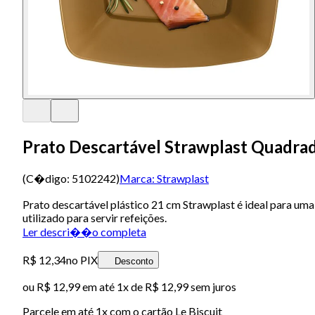
Prato Descartável Strawplast Quadra
(C�digo:
5102242
)
Marca:
Strawplast
Prato descartável plástico 21 cm Strawplast é ideal para uma
utilizado para servir refeições.
Ler descri��o completa
R$ 12,34
no PIX
Desconto
ou
R$ 12,99
em até 1x de
R$ 12,99
sem juros
Parcele em até
1
x com o cartão
Le Biscuit