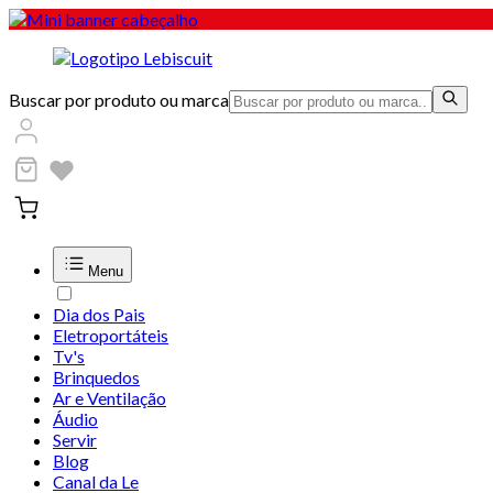
Buscar por produto ou marca
Menu
Dia dos Pais
Eletroportáteis
Tv's
Brinquedos
Ar e Ventilação
Áudio
Servir
Blog
Canal da Le