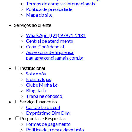
Termos de compras internacionais
Politica de privacidade
Mapa do site
Serviços ao cliente
WhatsApp | (21) 97971-2181
Central de atendimento
Canal Confidencial
Assessoria de Imprensa |
paula@agenciaamais.com.br
Institucional
Sobre nós
Nossas lojas
Clube Minha Le
Blog da Le
Trabalhe conosco
Serviço Financeiro
Cartão Le biscuit
Empréstimo Dim Dim
Perguntas e Respostas
Formas de pagamento
Política de troca e devolução