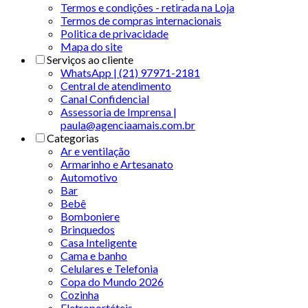
Termos e condições - retirada na Loja
Termos de compras internacionais
Politica de privacidade
Mapa do site
Serviços ao cliente
WhatsApp | (21) 97971-2181
Central de atendimento
Canal Confidencial
Assessoria de Imprensa |
paula@agenciaamais.com.br
Categorias
Ar e ventilação
Armarinho e Artesanato
Automotivo
Bar
Bebê
Bomboniere
Brinquedos
Casa Inteligente
Cama e banho
Celulares e Telefonia
Copa do Mundo 2026
Cozinha
Eletroportáteis