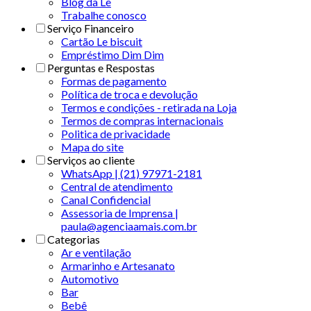
Blog da Le
Trabalhe conosco
Serviço Financeiro
Cartão Le biscuit
Empréstimo Dim Dim
Perguntas e Respostas
Formas de pagamento
Política de troca e devolução
Termos e condições - retirada na Loja
Termos de compras internacionais
Politica de privacidade
Mapa do site
Serviços ao cliente
WhatsApp | (21) 97971-2181
Central de atendimento
Canal Confidencial
Assessoria de Imprensa |
paula@agenciaamais.com.br
Categorias
Ar e ventilação
Armarinho e Artesanato
Automotivo
Bar
Bebê