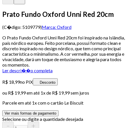
Prato Fundo Oxford Unni Red 20cm
(C�digo:
5109779
)
Marca:
Oxford
O Prato Fundo Oxford Unni Red 20cm foi inspirado na Islândia,
país nórdico europeu. Feito porcelana, possui formato clean e
discreto inspirado no design nórdico, que tem como principal
característica o minimalismo. A cor vermelha, por sua energia e
vivacidade, dará um toque de entusiasmo e alegria para todos
os momentos.
Ler descri��o completa
R$ 18,99
no PIX
Desconto
ou
R$ 19,99
em até 1x de
R$ 19,99
sem juros
Parcele em até
1
x com o cartão
Le Biscuit
Ver mais formas de pagamento
Selecione ou digite a quantidade desejada