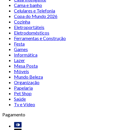
Cama e banho
Celulares e Telefonia
Copa do Mundo 2026
Cozinha
Eletroportáteis
Eletrodomésticos
Ferramentas e Construção
Festa
Games
Informática
Lazer
Mesa Posta
Móveis
Mundo Beleza
Organização
Papelaria
Pet Shop
Saúde
Tv e Vídeo
Pagamento