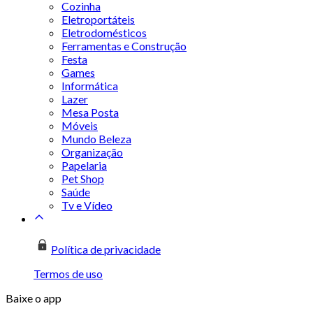
Cozinha
Eletroportáteis
Eletrodomésticos
Ferramentas e Construção
Festa
Games
Informática
Lazer
Mesa Posta
Móveis
Mundo Beleza
Organização
Papelaria
Pet Shop
Saúde
Tv e Vídeo
Política de privacidade
Termos de uso
Baixe o app