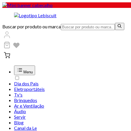
Buscar por produto ou marca
Menu
Dia dos Pais
Eletroportáteis
Tv's
Brinquedos
Ar e Ventilação
Áudio
Servir
Blog
Canal da Le