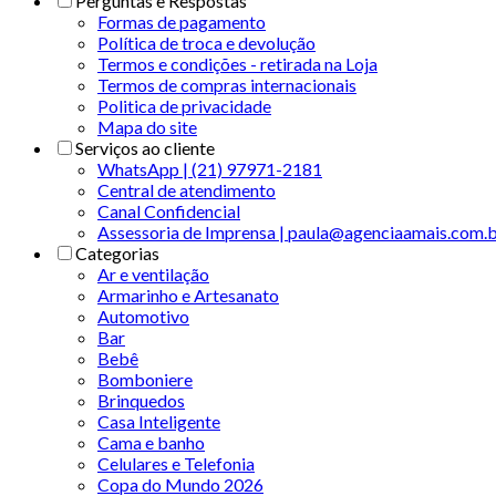
Perguntas e Respostas
Formas de pagamento
Política de troca e devolução
Termos e condições - retirada na Loja
Termos de compras internacionais
Politica de privacidade
Mapa do site
Serviços ao cliente
WhatsApp | (21) 97971-2181
Central de atendimento
Canal Confidencial
Assessoria de Imprensa | paula@agenciaamais.com.
Categorias
Ar e ventilação
Armarinho e Artesanato
Automotivo
Bar
Bebê
Bomboniere
Brinquedos
Casa Inteligente
Cama e banho
Celulares e Telefonia
Copa do Mundo 2026