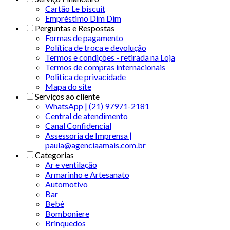
Cartão Le biscuit
Empréstimo Dim Dim
Perguntas e Respostas
Formas de pagamento
Política de troca e devolução
Termos e condições - retirada na Loja
Termos de compras internacionais
Politica de privacidade
Mapa do site
Serviços ao cliente
WhatsApp | (21) 97971-2181
Central de atendimento
Canal Confidencial
Assessoria de Imprensa |
paula@agenciaamais.com.br
Categorias
Ar e ventilação
Armarinho e Artesanato
Automotivo
Bar
Bebê
Bomboniere
Brinquedos