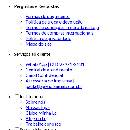
Perguntas e Respostas
Formas de pagamento
Política de troca e devolução
Termos e condições - retirada na Loja
Termos de compras internacionais
Politica de privacidade
Mapa do site
Serviços ao cliente
WhatsApp | (21) 97971-2181
Central de atendimento
Canal Confidencial
Assessoria de Imprensa |
paula@agenciaamais.com.br
Institucional
Sobre nós
Nossas lojas
Clube Minha Le
Blog da Le
Trabalhe conosco
Serviço Financeiro