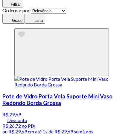
Filtrar
Ordernar por:
Grade
Lista
Pote de Vidro Porta Vela Suporte Mini Vaso
Redondo Borda Grossa
R$ 29,69
Desconto
R$ 26,72
no PIX
ou
R$ 29,69
em até 1x de
R$ 29,69
sem juros