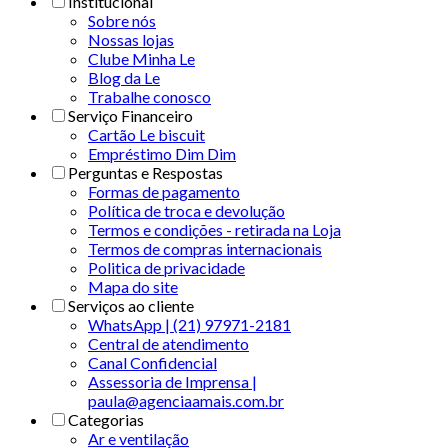
Institucional
Sobre nós
Nossas lojas
Clube Minha Le
Blog da Le
Trabalhe conosco
Serviço Financeiro
Cartão Le biscuit
Empréstimo Dim Dim
Perguntas e Respostas
Formas de pagamento
Política de troca e devolução
Termos e condições - retirada na Loja
Termos de compras internacionais
Politica de privacidade
Mapa do site
Serviços ao cliente
WhatsApp | (21) 97971-2181
Central de atendimento
Canal Confidencial
Assessoria de Imprensa |
paula@agenciaamais.com.br
Categorias
Ar e ventilação