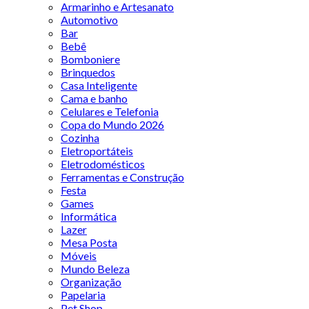
Armarinho e Artesanato
Automotivo
Bar
Bebê
Bomboniere
Brinquedos
Casa Inteligente
Cama e banho
Celulares e Telefonia
Copa do Mundo 2026
Cozinha
Eletroportáteis
Eletrodomésticos
Ferramentas e Construção
Festa
Games
Informática
Lazer
Mesa Posta
Móveis
Mundo Beleza
Organização
Papelaria
Pet Shop