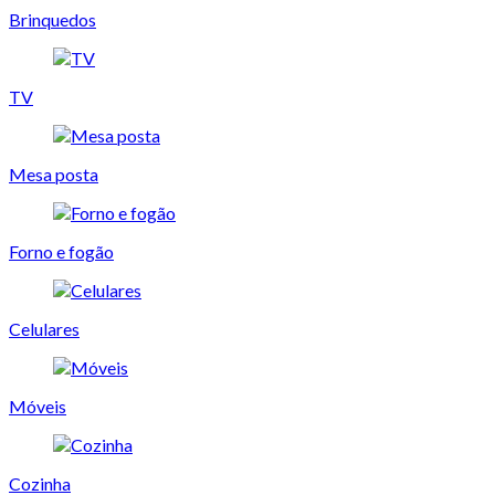
Brinquedos
TV
Mesa posta
Forno e fogão
Celulares
Móveis
Cozinha