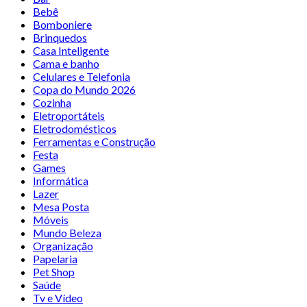
Bebê
Bomboniere
Brinquedos
Casa Inteligente
Cama e banho
Celulares e Telefonia
Copa do Mundo 2026
Cozinha
Eletroportáteis
Eletrodomésticos
Ferramentas e Construção
Festa
Games
Informática
Lazer
Mesa Posta
Móveis
Mundo Beleza
Organização
Papelaria
Pet Shop
Saúde
Tv e Vídeo