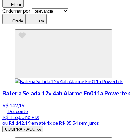
Filtrar
Ordernar por:
Grade
Lista
Bateria Selada 12v 4ah Alarme En011a Powertek
R$ 142,19
Desconto
R$ 116,60
no PIX
ou
R$ 142,19
em até
4x de R$ 35,54 sem juros
COMPRAR AGORA