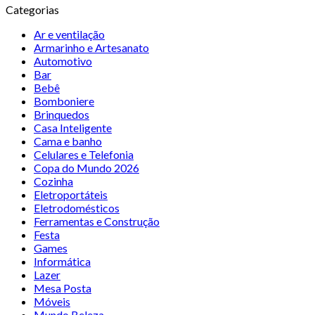
Categorias
Ar e ventilação
Armarinho e Artesanato
Automotivo
Bar
Bebê
Bomboniere
Brinquedos
Casa Inteligente
Cama e banho
Celulares e Telefonia
Copa do Mundo 2026
Cozinha
Eletroportáteis
Eletrodomésticos
Ferramentas e Construção
Festa
Games
Informática
Lazer
Mesa Posta
Móveis
Mundo Beleza