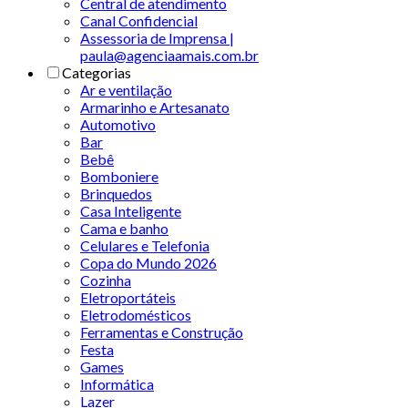
Central de atendimento
Canal Confidencial
Assessoria de Imprensa |
paula@agenciaamais.com.br
Categorias
Ar e ventilação
Armarinho e Artesanato
Automotivo
Bar
Bebê
Bomboniere
Brinquedos
Casa Inteligente
Cama e banho
Celulares e Telefonia
Copa do Mundo 2026
Cozinha
Eletroportáteis
Eletrodomésticos
Ferramentas e Construção
Festa
Games
Informática
Lazer