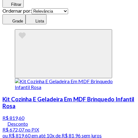
Filtrar
Ordernar por:
Grade
Lista
Kit Cozinha E Geladeira Em MDF Brinquedo Infantil
Rosa
R$ 819,60
Desconto
R$ 672,07
no PIX
ou
R$ 819,60
em até
10x de R$ 81,96 sem juros