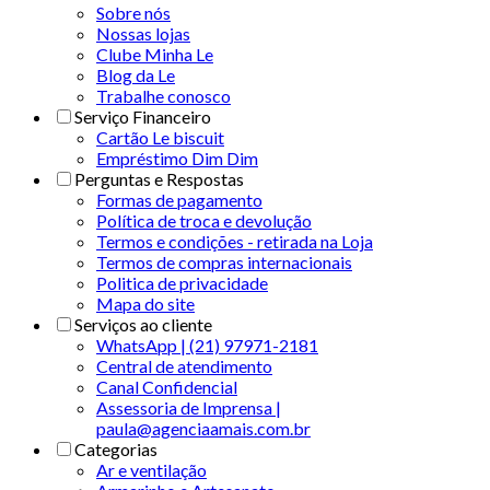
Sobre nós
Nossas lojas
Clube Minha Le
Blog da Le
Trabalhe conosco
Serviço Financeiro
Cartão Le biscuit
Empréstimo Dim Dim
Perguntas e Respostas
Formas de pagamento
Política de troca e devolução
Termos e condições - retirada na Loja
Termos de compras internacionais
Politica de privacidade
Mapa do site
Serviços ao cliente
WhatsApp | (21) 97971-2181
Central de atendimento
Canal Confidencial
Assessoria de Imprensa |
paula@agenciaamais.com.br
Categorias
Ar e ventilação