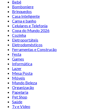
Bebê
Bomboniere
Brinquedos
Casa Inteligente
Cama e banho
Celulares e Telefonia
Copa do Mundo 2026
Cozinha
Eletroportáteis
Eletrodomésticos
Ferramentas e Construção
Festa
Games
Informática
Lazer
Mesa Posta
Móveis
Mundo Beleza
Organização
Papelaria
Pet Shop
Saúde
Tv e Vídeo