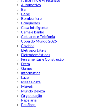
Armarinho e Artesanato
Automotivo
Bar
Bebê
Bomboniere
Brinquedos
Casa Inteligente
Cama e banho
Celulares e Telefonia
Copa do Mundo 2026
Cozinha
Eletroportáteis
Eletrodomésticos
Ferramentas e Construção
Festa
Games
Informática
Lazer
Mesa Posta
Móveis
Mundo Beleza
Organização
Papelaria
Pet Shop