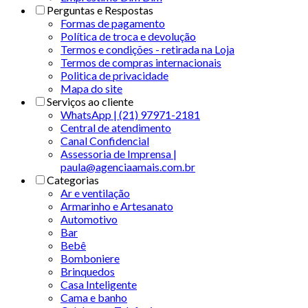
Perguntas e Respostas
Formas de pagamento
Política de troca e devolução
Termos e condições - retirada na Loja
Termos de compras internacionais
Politica de privacidade
Mapa do site
Serviços ao cliente
WhatsApp | (21) 97971-2181
Central de atendimento
Canal Confidencial
Assessoria de Imprensa |
paula@agenciaamais.com.br
Categorias
Ar e ventilação
Armarinho e Artesanato
Automotivo
Bar
Bebê
Bomboniere
Brinquedos
Casa Inteligente
Cama e banho