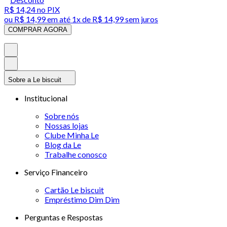
R$ 14,24
no PIX
ou
R$ 14,99
em até 1x de
R$ 14,99
sem juros
COMPRAR AGORA
Sobre a Le biscuit
Institucional
Sobre nós
Nossas lojas
Clube Minha Le
Blog da Le
Trabalhe conosco
Serviço Financeiro
Cartão Le biscuit
Empréstimo Dim Dim
Perguntas e Respostas