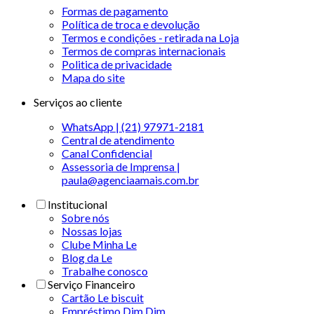
Formas de pagamento
Política de troca e devolução
Termos e condições - retirada na Loja
Termos de compras internacionais
Politica de privacidade
Mapa do site
Serviços ao cliente
WhatsApp | (21) 97971-2181
Central de atendimento
Canal Confidencial
Assessoria de Imprensa |
paula@agenciaamais.com.br
Institucional
Sobre nós
Nossas lojas
Clube Minha Le
Blog da Le
Trabalhe conosco
Serviço Financeiro
Cartão Le biscuit
Empréstimo Dim Dim