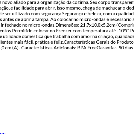
 novo aliado para a organização da cozinha. Seu corpo transparent
ão, e facilidade para abrir, isso mesmo, chega de machucar o dedo
e ser utilizado com segurança.Segurança e beleza, com a qualidade
 antes de abrir a tampa. Ao colocar no micro-ondas é necessário a
eve ir fechado no micro-ondas.Dimensões: 21,7x10,8x5,2cm (Compri
ntos Permitido colocar no Freezer com temperatura até -10°C Pe
 utilidade doméstica que trabalha com amor na criação, qualidade
clientes mais fácil, prática e feliz.Características Gerais do Produ
5,0 cm (A)- Características Adicionais: BPA FreeGarantia:- 90 dia