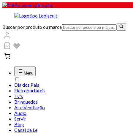
Buscar por produto ou marca
Menu
Dia dos Pais
Eletroportáteis
Tv's
Brinquedos
Ar e Ventilação
Áudio
Servir
Blog
Canal da Le