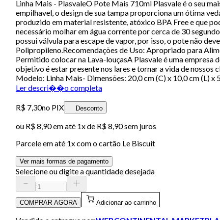
Linha Mais - PlasvaleO Pote Mais 710ml Plasvale é o seu mais
empilhavel, o design de sua tampa proporciona um ótima vedaç
produzido em material resistente, atóxico BPA Free e que pod
necessário molhar em água corrente por cerca de 30 segundos
possui válvula para escape de vapor, por isso, o pote não d
Polipropileno.Recomendações de Uso: Apropriado para Alime
Permitido colocar na Lava-louçasA Plasvale é uma empresa de
objetivo é estar presente nos lares e tornar a vida de nossos 
Modelo: Linha Mais- Dimensões: 20,0 cm (C) x 10,0 cm (L) x 
Ler descri��o completa
R$ 7,30
no PIX
Desconto
ou
R$ 8,90
em até 1x de
R$ 8,90
sem juros
Parcele em até
1
x com o cartão
Le Biscuit
Ver mais formas de pagamento
Selecione ou digite a quantidade desejada
COMPRAR AGORA
Adicionar ao carrinho