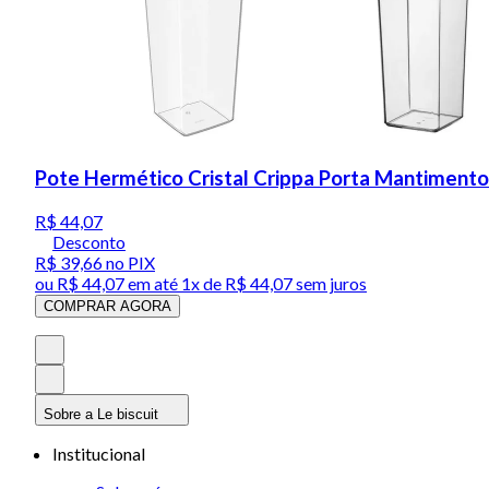
Pote Hermético Cristal Crippa Porta Mantiment
R$ 44,07
Desconto
R$ 39,66
no PIX
ou
R$ 44,07
em até 1x de
R$ 44,07
sem juros
COMPRAR AGORA
Sobre a Le biscuit
Institucional