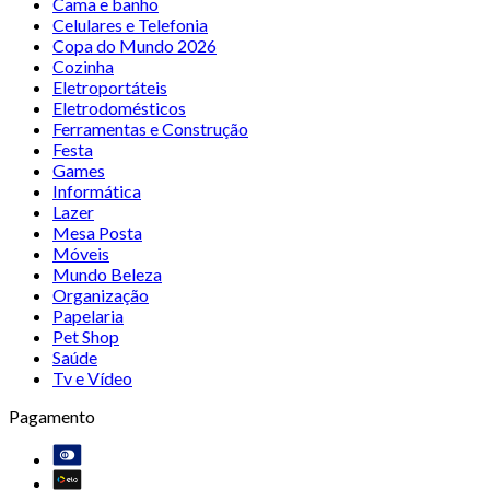
Cama e banho
Celulares e Telefonia
Copa do Mundo 2026
Cozinha
Eletroportáteis
Eletrodomésticos
Ferramentas e Construção
Festa
Games
Informática
Lazer
Mesa Posta
Móveis
Mundo Beleza
Organização
Papelaria
Pet Shop
Saúde
Tv e Vídeo
Pagamento