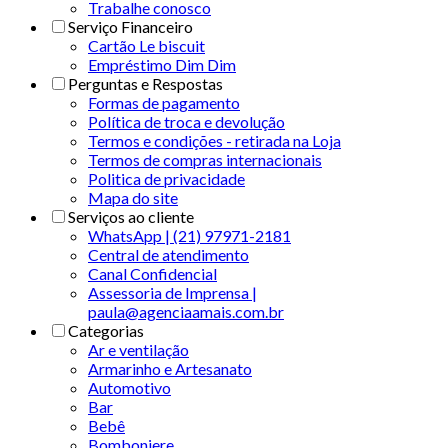
Trabalhe conosco
Serviço Financeiro
Cartão Le biscuit
Empréstimo Dim Dim
Perguntas e Respostas
Formas de pagamento
Política de troca e devolução
Termos e condições - retirada na Loja
Termos de compras internacionais
Politica de privacidade
Mapa do site
Serviços ao cliente
WhatsApp | (21) 97971-2181
Central de atendimento
Canal Confidencial
Assessoria de Imprensa |
paula@agenciaamais.com.br
Categorias
Ar e ventilação
Armarinho e Artesanato
Automotivo
Bar
Bebê
Bomboniere