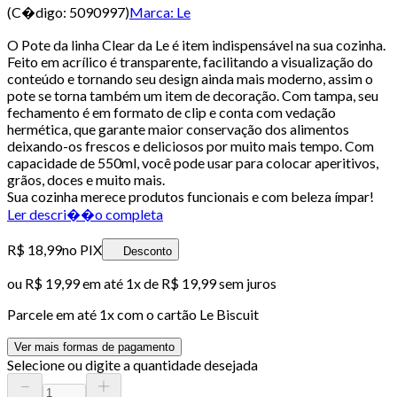
(C�digo:
5090997
)
Marca:
Le
O Pote da linha Clear da Le é item indispensável na sua cozinha.
Feito em acrílico é transparente, facilitando a visualização do
conteúdo e tornando seu design ainda mais moderno, assim o
pote se torna também um item de decoração. Com tampa, seu
fechamento é em formato de clip e conta com vedação
hermética, que garante maior conservação dos alimentos
deixando-os frescos e deliciosos por muito mais tempo. Com
capacidade de 550ml, você pode usar para colocar aperitivos,
grãos, doces e muito mais.
Sua cozinha merece produtos funcionais e com beleza ímpar!
Ler descri��o completa
R$ 18,99
no PIX
Desconto
ou
R$ 19,99
em até 1x de
R$ 19,99
sem juros
Parcele em até
1
x com o cartão
Le Biscuit
Ver mais formas de pagamento
Selecione ou digite a quantidade desejada