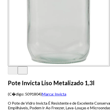
Pote Invicta Liso Metalizado 1,3l
(C�digo:
5091804
)
Marca:
Invicta
O Pote de Vidro Invicta É Resistente e de Excelente Conse
Empilháveis, Podem Ir Ao Freezer, Lava-Louças e Microondas