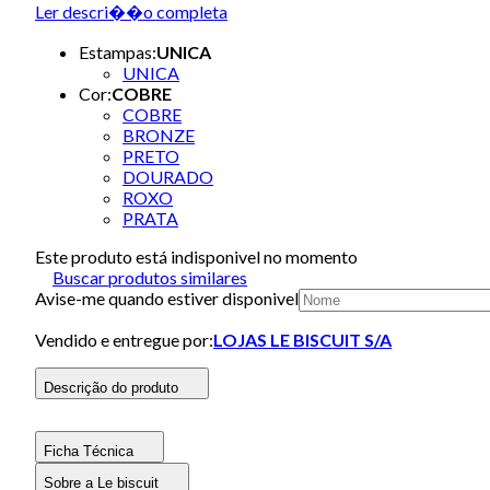
Ler descri��o completa
Estampas
:
UNICA
UNICA
Cor
:
COBRE
COBRE
BRONZE
PRETO
DOURADO
ROXO
PRATA
Este produto está indisponivel no momento
Buscar produtos similares
Avise-me quando estiver disponivel
Vendido e entregue por:
LOJAS LE BISCUIT S/A
Descrição do produto
Ficha Técnica
Sobre a Le biscuit