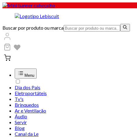
Buscar por produto ou marca
Menu
Dia dos Pais
Eletroportáteis
Tv's
Brinquedos
Ar e Ventilação
Áudio
Servir
Blog
Canal da Le