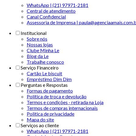
WhatsApp | (21) 97971-2181
Central de atendimento
Canal Confidencial
Assessoria de Imprensa | paula@agenciaamais.com.
Institucional
Sobre nós
Nossas lojas
Clube Minha Le
Blog da Le
Trabalhe conosco
Serviço Financeiro
Cartão Le biscuit
Empréstimo Dim Dim
Perguntas e Respostas
Formas de pagamento
Política de troca e devolução
Termos e condições - retirada na Loja
Termos de compras internacionais
Politica de privacidade
Mapa do site
Serviços ao cliente
WhatsApp | (21) 97971-2181