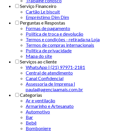
Trabalhe conosco
Serviço Financeiro
Cartão Le biscuit
Empréstimo Dim Dim
Perguntas e Respostas
Formas de pagamento
Política de troca e devolução
Termos e condições - retirada na Loja
Termos de compras internacionais
Politica de privacidade
Mapa do site
Serviços ao cliente
WhatsApp | (21) 97971-2181
Central de atendimento
Canal Confidencial
Assessoria de Imprensa |
paula@agenciaamais.com.br
Categorias
Ar e ventilação
Armarinho e Artesanato
Automotivo
Bar
Bebê
Bomboniere