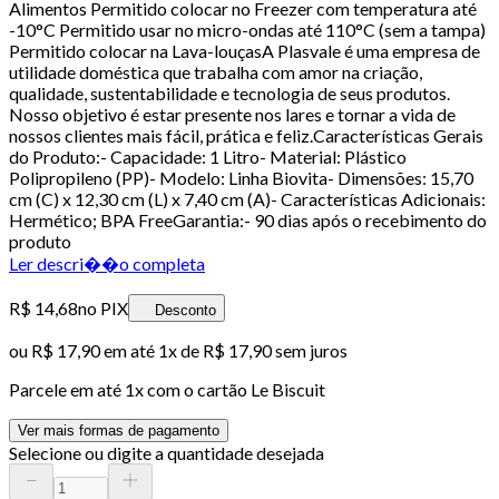
Alimentos Permitido colocar no Freezer com temperatura até
-10°C Permitido usar no micro-ondas até 110°C (sem a tampa)
Permitido colocar na Lava-louçasA Plasvale é uma empresa de
utilidade doméstica que trabalha com amor na criação,
qualidade, sustentabilidade e tecnologia de seus produtos.
Nosso objetivo é estar presente nos lares e tornar a vida de
nossos clientes mais fácil, prática e feliz.Características Gerais
do Produto:- Capacidade: 1 Litro- Material: Plástico
Polipropileno (PP)- Modelo: Linha Biovita- Dimensões: 15,70
cm (C) x 12,30 cm (L) x 7,40 cm (A)- Características Adicionais:
Hermético; BPA FreeGarantia:- 90 dias após o recebimento do
produto
Ler descri��o completa
R$ 14,68
no PIX
Desconto
ou
R$ 17,90
em até 1x de
R$ 17,90
sem juros
Parcele em até
1
x com o cartão
Le Biscuit
Ver mais formas de pagamento
Selecione ou digite a quantidade desejada