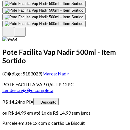
Pote Facilita Vap Nadir 500ml - Item
Sortido
(C�digo:
5183029
)
Marca:
Nadir
POTE FACILITA VAP 0,5L TP 12PC
Ler descri��o completa
R$ 14,24
no PIX
Desconto
ou
R$ 14,99
em até 1x de
R$ 14,99
sem juros
Parcele em até
1
x com o cartão
Le Biscuit