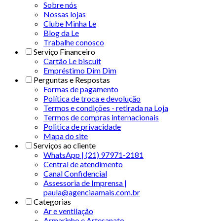
Sobre nós
Nossas lojas
Clube Minha Le
Blog da Le
Trabalhe conosco
Serviço Financeiro
Cartão Le biscuit
Empréstimo Dim Dim
Perguntas e Respostas
Formas de pagamento
Política de troca e devolução
Termos e condições - retirada na Loja
Termos de compras internacionais
Politica de privacidade
Mapa do site
Serviços ao cliente
WhatsApp | (21) 97971-2181
Central de atendimento
Canal Confidencial
Assessoria de Imprensa |
paula@agenciaamais.com.br
Categorias
Ar e ventilação
Armarinho e Artesanato