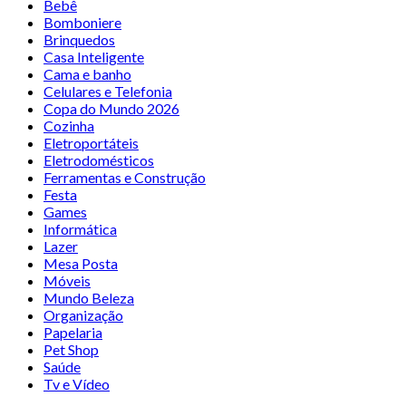
Bebê
Bomboniere
Brinquedos
Casa Inteligente
Cama e banho
Celulares e Telefonia
Copa do Mundo 2026
Cozinha
Eletroportáteis
Eletrodomésticos
Ferramentas e Construção
Festa
Games
Informática
Lazer
Mesa Posta
Móveis
Mundo Beleza
Organização
Papelaria
Pet Shop
Saúde
Tv e Vídeo