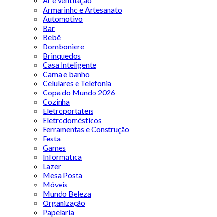
Ar e ventilação
Armarinho e Artesanato
Automotivo
Bar
Bebê
Bomboniere
Brinquedos
Casa Inteligente
Cama e banho
Celulares e Telefonia
Copa do Mundo 2026
Cozinha
Eletroportáteis
Eletrodomésticos
Ferramentas e Construção
Festa
Games
Informática
Lazer
Mesa Posta
Móveis
Mundo Beleza
Organização
Papelaria