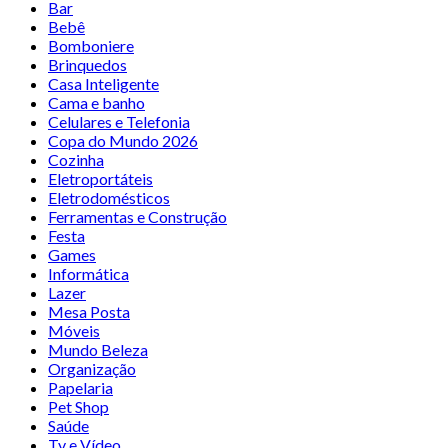
Bar
Bebê
Bomboniere
Brinquedos
Casa Inteligente
Cama e banho
Celulares e Telefonia
Copa do Mundo 2026
Cozinha
Eletroportáteis
Eletrodomésticos
Ferramentas e Construção
Festa
Games
Informática
Lazer
Mesa Posta
Móveis
Mundo Beleza
Organização
Papelaria
Pet Shop
Saúde
Tv e Vídeo