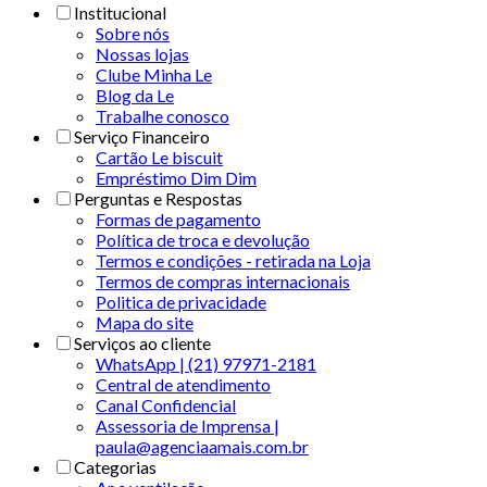
Institucional
Sobre nós
Nossas lojas
Clube Minha Le
Blog da Le
Trabalhe conosco
Serviço Financeiro
Cartão Le biscuit
Empréstimo Dim Dim
Perguntas e Respostas
Formas de pagamento
Política de troca e devolução
Termos e condições - retirada na Loja
Termos de compras internacionais
Politica de privacidade
Mapa do site
Serviços ao cliente
WhatsApp | (21) 97971-2181
Central de atendimento
Canal Confidencial
Assessoria de Imprensa |
paula@agenciaamais.com.br
Categorias