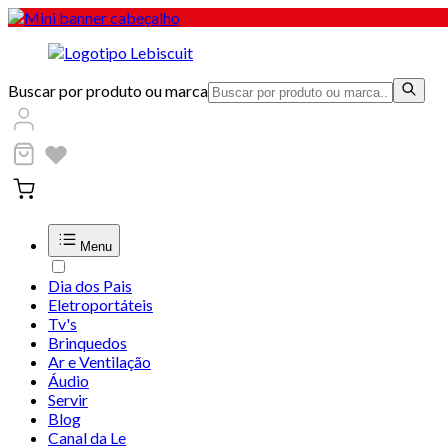
Buscar por produto ou marca
Menu
Dia dos Pais
Eletroportáteis
Tv's
Brinquedos
Ar e Ventilação
Áudio
Servir
Blog
Canal da Le