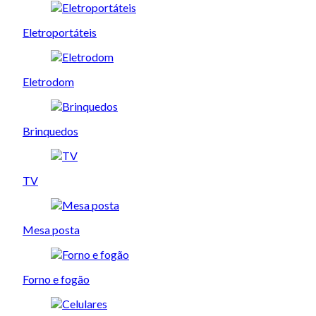
Eletroportáteis
Eletrodom
Brinquedos
TV
Mesa posta
Forno e fogão