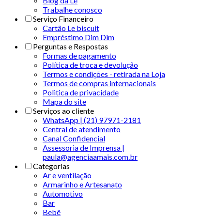
Blog da Le
Trabalhe conosco
Serviço Financeiro
Cartão Le biscuit
Empréstimo Dim Dim
Perguntas e Respostas
Formas de pagamento
Política de troca e devolução
Termos e condições - retirada na Loja
Termos de compras internacionais
Politica de privacidade
Mapa do site
Serviços ao cliente
WhatsApp | (21) 97971-2181
Central de atendimento
Canal Confidencial
Assessoria de Imprensa |
paula@agenciaamais.com.br
Categorias
Ar e ventilação
Armarinho e Artesanato
Automotivo
Bar
Bebê