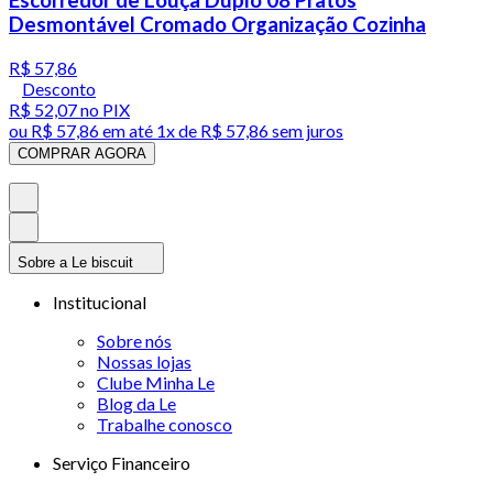
Escorredor de Louça Duplo 08 Pratos
Desmontável Cromado Organização Cozinha
R$ 57,86
Desconto
R$ 52,07
no PIX
ou
R$ 57,86
em até 1x de
R$ 57,86
sem juros
COMPRAR AGORA
Sobre a Le biscuit
Institucional
Sobre nós
Nossas lojas
Clube Minha Le
Blog da Le
Trabalhe conosco
Serviço Financeiro