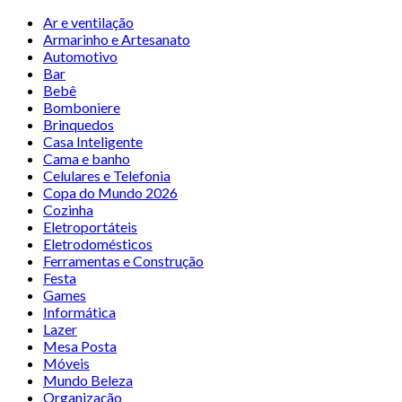
Ar e ventilação
Armarinho e Artesanato
Automotivo
Bar
Bebê
Bomboniere
Brinquedos
Casa Inteligente
Cama e banho
Celulares e Telefonia
Copa do Mundo 2026
Cozinha
Eletroportáteis
Eletrodomésticos
Ferramentas e Construção
Festa
Games
Informática
Lazer
Mesa Posta
Móveis
Mundo Beleza
Organização