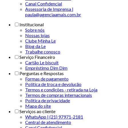
Canal Confidencial
Assessoria de Imprensa |
paula@agenciaamais.com.br
Institucional
Sobre nós
Nossas lojas
Clube Minha Le
Blog da Le
Trabalhe conosco
Serviço Financeiro
Cartão Le biscuit
Empréstimo Dim Dim
Perguntas e Respostas
Formas de pagamento
Política de troca e devolução
Termos e condições - retirada na Loja
Termos de compras internacionais
Politica de privacidade
Mapa do site
Serviços ao cliente
WhatsApp | (21) 97971-2181
Central de atendimento
Canal Confidencial