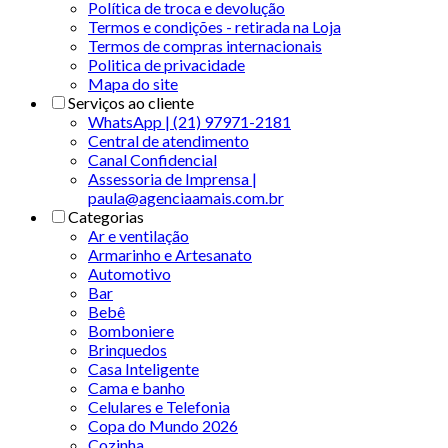
Política de troca e devolução
Termos e condições - retirada na Loja
Termos de compras internacionais
Politica de privacidade
Mapa do site
Serviços ao cliente
WhatsApp | (21) 97971-2181
Central de atendimento
Canal Confidencial
Assessoria de Imprensa |
paula@agenciaamais.com.br
Categorias
Ar e ventilação
Armarinho e Artesanato
Automotivo
Bar
Bebê
Bomboniere
Brinquedos
Casa Inteligente
Cama e banho
Celulares e Telefonia
Copa do Mundo 2026
Cozinha