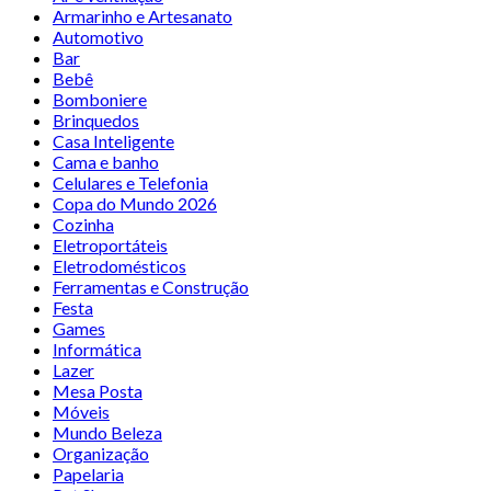
Armarinho e Artesanato
Automotivo
Bar
Bebê
Bomboniere
Brinquedos
Casa Inteligente
Cama e banho
Celulares e Telefonia
Copa do Mundo 2026
Cozinha
Eletroportáteis
Eletrodomésticos
Ferramentas e Construção
Festa
Games
Informática
Lazer
Mesa Posta
Móveis
Mundo Beleza
Organização
Papelaria