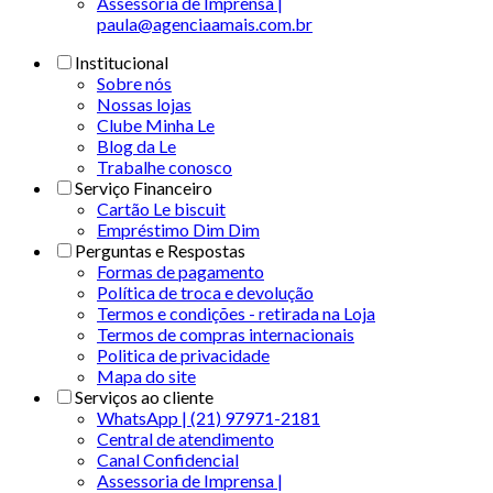
Assessoria de Imprensa |
paula@agenciaamais.com.br
Institucional
Sobre nós
Nossas lojas
Clube Minha Le
Blog da Le
Trabalhe conosco
Serviço Financeiro
Cartão Le biscuit
Empréstimo Dim Dim
Perguntas e Respostas
Formas de pagamento
Política de troca e devolução
Termos e condições - retirada na Loja
Termos de compras internacionais
Politica de privacidade
Mapa do site
Serviços ao cliente
WhatsApp | (21) 97971-2181
Central de atendimento
Canal Confidencial
Assessoria de Imprensa |