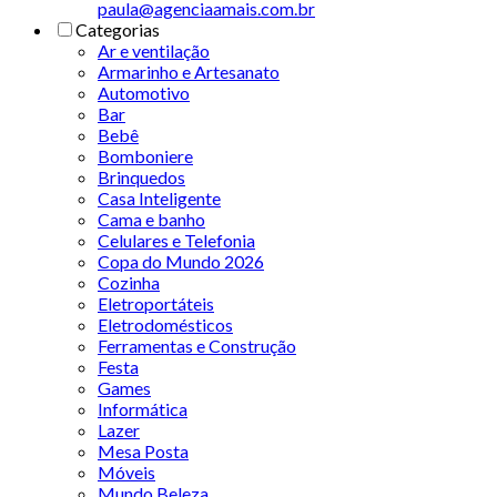
paula@agenciaamais.com.br
Categorias
Ar e ventilação
Armarinho e Artesanato
Automotivo
Bar
Bebê
Bomboniere
Brinquedos
Casa Inteligente
Cama e banho
Celulares e Telefonia
Copa do Mundo 2026
Cozinha
Eletroportáteis
Eletrodomésticos
Ferramentas e Construção
Festa
Games
Informática
Lazer
Mesa Posta
Móveis
Mundo Beleza