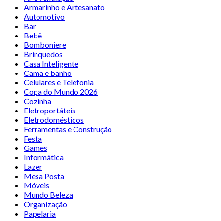
Armarinho e Artesanato
Automotivo
Bar
Bebê
Bomboniere
Brinquedos
Casa Inteligente
Cama e banho
Celulares e Telefonia
Copa do Mundo 2026
Cozinha
Eletroportáteis
Eletrodomésticos
Ferramentas e Construção
Festa
Games
Informática
Lazer
Mesa Posta
Móveis
Mundo Beleza
Organização
Papelaria