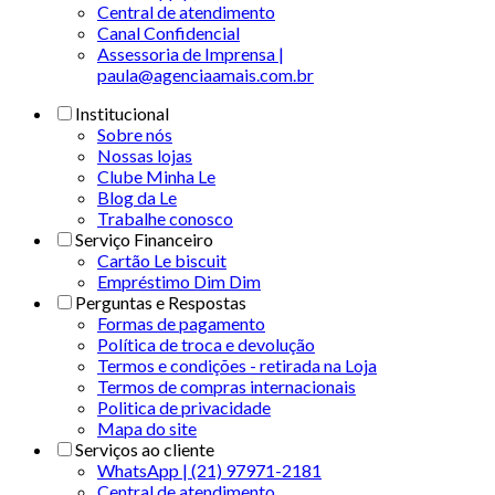
Central de atendimento
Canal Confidencial
Assessoria de Imprensa |
paula@agenciaamais.com.br
Institucional
Sobre nós
Nossas lojas
Clube Minha Le
Blog da Le
Trabalhe conosco
Serviço Financeiro
Cartão Le biscuit
Empréstimo Dim Dim
Perguntas e Respostas
Formas de pagamento
Política de troca e devolução
Termos e condições - retirada na Loja
Termos de compras internacionais
Politica de privacidade
Mapa do site
Serviços ao cliente
WhatsApp | (21) 97971-2181
Central de atendimento