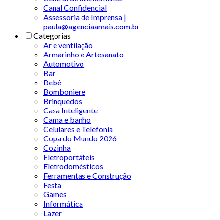
Canal Confidencial
Assessoria de Imprensa |
paula@agenciaamais.com.br
Categorias
Ar e ventilação
Armarinho e Artesanato
Automotivo
Bar
Bebê
Bomboniere
Brinquedos
Casa Inteligente
Cama e banho
Celulares e Telefonia
Copa do Mundo 2026
Cozinha
Eletroportáteis
Eletrodomésticos
Ferramentas e Construção
Festa
Games
Informática
Lazer