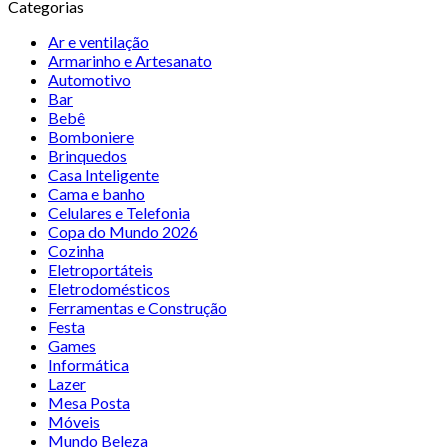
Categorias
Ar e ventilação
Armarinho e Artesanato
Automotivo
Bar
Bebê
Bomboniere
Brinquedos
Casa Inteligente
Cama e banho
Celulares e Telefonia
Copa do Mundo 2026
Cozinha
Eletroportáteis
Eletrodomésticos
Ferramentas e Construção
Festa
Games
Informática
Lazer
Mesa Posta
Móveis
Mundo Beleza