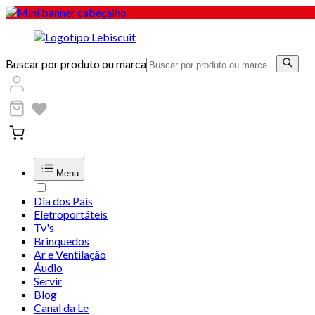
Buscar por produto ou marca
Menu
Dia dos Pais
Eletroportáteis
Tv's
Brinquedos
Ar e Ventilação
Áudio
Servir
Blog
Canal da Le