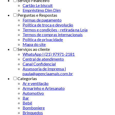
Serviço Financeiro
Cartão Le biscuit
Empréstimo Dim Dim
Perguntas e Respostas
Formas de pagamento
Política de troca e devolução
Termos e condições - retirada na Loja
Termos de compras internacionais
Politica de privacidade
Mapa do site
Serviços ao cliente
WhatsApp | (21) 97971-2181
Central de atendimento
Canal Confidencial
Assessoria de Imprensa |
paula@agenciaamais.com.br
Categorias
Ar e ventilação
Armarinho e Artesanato
Automotivo
Bar
Bebê
Bomboniere
Brinquedos