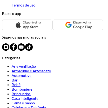
Termos de uso
Baixe o app
Siga-nos nas mídias sociais
Categorias
Ar e ventilação
Armarinho e Artesanato
Automotivo
Bar
Bebê
Bomboniere
Brinquedos
Casa Inteligente
Cama e banho
Celulares e Telefonia