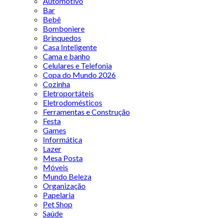
Automotivo
Bar
Bebê
Bomboniere
Brinquedos
Casa Inteligente
Cama e banho
Celulares e Telefonia
Copa do Mundo 2026
Cozinha
Eletroportáteis
Eletrodomésticos
Ferramentas e Construção
Festa
Games
Informática
Lazer
Mesa Posta
Móveis
Mundo Beleza
Organização
Papelaria
Pet Shop
Saúde