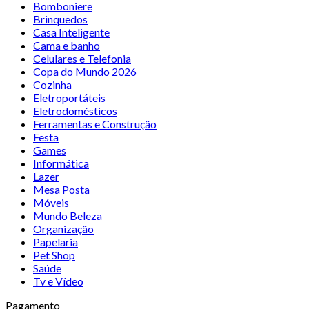
Bomboniere
Brinquedos
Casa Inteligente
Cama e banho
Celulares e Telefonia
Copa do Mundo 2026
Cozinha
Eletroportáteis
Eletrodomésticos
Ferramentas e Construção
Festa
Games
Informática
Lazer
Mesa Posta
Móveis
Mundo Beleza
Organização
Papelaria
Pet Shop
Saúde
Tv e Vídeo
Pagamento