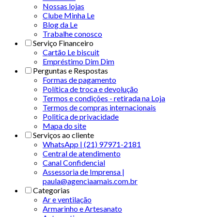
Nossas lojas
Clube Minha Le
Blog da Le
Trabalhe conosco
Serviço Financeiro
Cartão Le biscuit
Empréstimo Dim Dim
Perguntas e Respostas
Formas de pagamento
Política de troca e devolução
Termos e condições - retirada na Loja
Termos de compras internacionais
Politica de privacidade
Mapa do site
Serviços ao cliente
WhatsApp | (21) 97971-2181
Central de atendimento
Canal Confidencial
Assessoria de Imprensa |
paula@agenciaamais.com.br
Categorias
Ar e ventilação
Armarinho e Artesanato