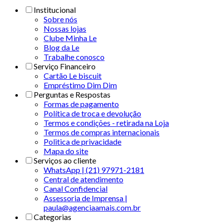
Institucional
Sobre nós
Nossas lojas
Clube Minha Le
Blog da Le
Trabalhe conosco
Serviço Financeiro
Cartão Le biscuit
Empréstimo Dim Dim
Perguntas e Respostas
Formas de pagamento
Política de troca e devolução
Termos e condições - retirada na Loja
Termos de compras internacionais
Politica de privacidade
Mapa do site
Serviços ao cliente
WhatsApp | (21) 97971-2181
Central de atendimento
Canal Confidencial
Assessoria de Imprensa |
paula@agenciaamais.com.br
Categorias