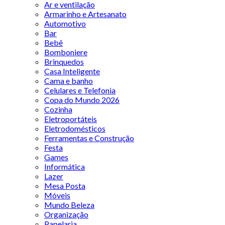
Ar e ventilação
Armarinho e Artesanato
Automotivo
Bar
Bebê
Bomboniere
Brinquedos
Casa Inteligente
Cama e banho
Celulares e Telefonia
Copa do Mundo 2026
Cozinha
Eletroportáteis
Eletrodomésticos
Ferramentas e Construção
Festa
Games
Informática
Lazer
Mesa Posta
Móveis
Mundo Beleza
Organização
Papelaria