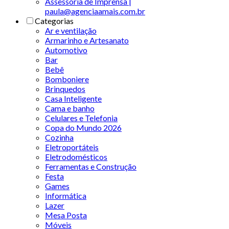
Assessoria de Imprensa |
paula@agenciaamais.com.br
Categorias
Ar e ventilação
Armarinho e Artesanato
Automotivo
Bar
Bebê
Bomboniere
Brinquedos
Casa Inteligente
Cama e banho
Celulares e Telefonia
Copa do Mundo 2026
Cozinha
Eletroportáteis
Eletrodomésticos
Ferramentas e Construção
Festa
Games
Informática
Lazer
Mesa Posta
Móveis