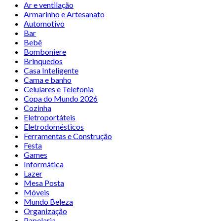
Ar e ventilação
Armarinho e Artesanato
Automotivo
Bar
Bebê
Bomboniere
Brinquedos
Casa Inteligente
Cama e banho
Celulares e Telefonia
Copa do Mundo 2026
Cozinha
Eletroportáteis
Eletrodomésticos
Ferramentas e Construção
Festa
Games
Informática
Lazer
Mesa Posta
Móveis
Mundo Beleza
Organização
Papelaria