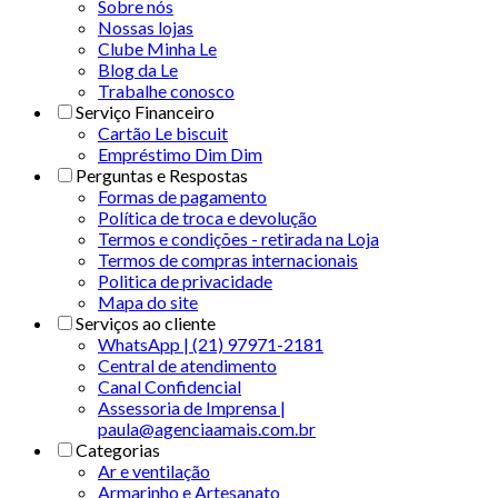
Sobre nós
Nossas lojas
Clube Minha Le
Blog da Le
Trabalhe conosco
Serviço Financeiro
Cartão Le biscuit
Empréstimo Dim Dim
Perguntas e Respostas
Formas de pagamento
Política de troca e devolução
Termos e condições - retirada na Loja
Termos de compras internacionais
Politica de privacidade
Mapa do site
Serviços ao cliente
WhatsApp | (21) 97971-2181
Central de atendimento
Canal Confidencial
Assessoria de Imprensa |
paula@agenciaamais.com.br
Categorias
Ar e ventilação
Armarinho e Artesanato