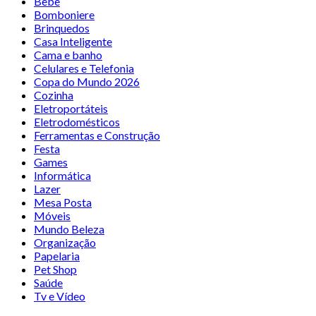
Bebê
Bomboniere
Brinquedos
Casa Inteligente
Cama e banho
Celulares e Telefonia
Copa do Mundo 2026
Cozinha
Eletroportáteis
Eletrodomésticos
Ferramentas e Construção
Festa
Games
Informática
Lazer
Mesa Posta
Móveis
Mundo Beleza
Organização
Papelaria
Pet Shop
Saúde
Tv e Vídeo