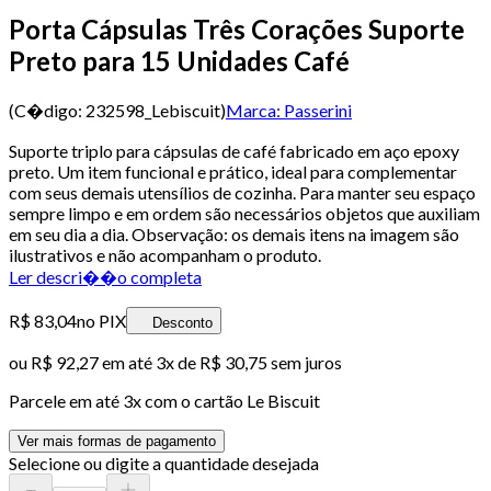
Porta Cápsulas Três Corações Suporte
Preto para 15 Unidades Café
(C�digo:
232598_Lebiscuit
)
Marca:
Passerini
Suporte triplo para cápsulas de café fabricado em aço epoxy
preto. Um item funcional e prático, ideal para complementar
com seus demais utensílios de cozinha. Para manter seu espaço
sempre limpo e em ordem são necessários objetos que auxiliam
em seu dia a dia. Observação: os demais itens na imagem são
ilustrativos e não acompanham o produto.
Ler descri��o completa
R$ 83,04
no PIX
Desconto
ou
R$ 92,27
em até
3x de R$ 30,75 sem juros
Parcele em até
3
x com o cartão
Le Biscuit
Ver mais formas de pagamento
Selecione ou digite a quantidade desejada