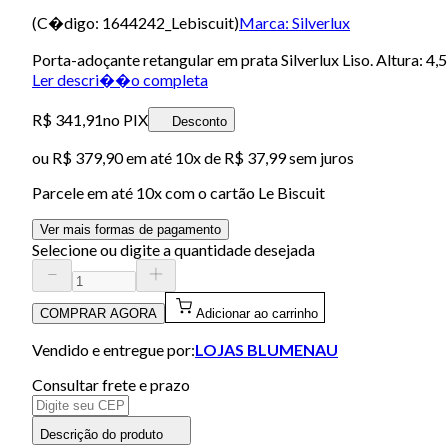
(C�digo:
1644242_Lebiscuit
)
Marca:
Silverlux
Porta-adoçante retangular em prata Silverlux Liso. Altura: 4
Ler descri��o completa
R$ 341,91
no PIX
Desconto
ou
R$ 379,90
em até
10x de R$ 37,99 sem juros
Parcele em até
10
x com o cartão
Le Biscuit
Ver mais formas de pagamento
Selecione ou digite a quantidade desejada
COMPRAR AGORA
Adicionar ao carrinho
Vendido e entregue por:
LOJAS BLUMENAU
Consultar frete e prazo
Descrição do produto