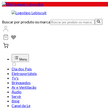
Buscar por produto ou marca
Menu
Dia dos Pais
Eletroportáteis
Tv's
Brinquedos
Ar e Ventilação
Áudio
Servir
Blog
Canal da Le