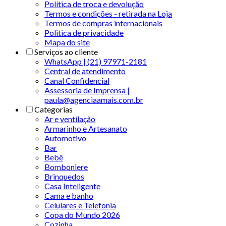
Política de troca e devolução
Termos e condições - retirada na Loja
Termos de compras internacionais
Politica de privacidade
Mapa do site
Serviços ao cliente
WhatsApp | (21) 97971-2181
Central de atendimento
Canal Confidencial
Assessoria de Imprensa |
paula@agenciaamais.com.br
Categorias
Ar e ventilação
Armarinho e Artesanato
Automotivo
Bar
Bebê
Bomboniere
Brinquedos
Casa Inteligente
Cama e banho
Celulares e Telefonia
Copa do Mundo 2026
Cozinha