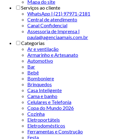
Mapa do site
Serviços ao cliente
WhatsApp | (21) 97971-2181
Central de atendimento
Canal Confidencial
Assessoria de Imprensa |
paula@agenciaamais.com.br
Categorias
Ar e ventilação
Armarinho e Artesanato
Automotivo
Bar
Bebê
Bomboniere
Brinquedos
Casa Inteligente
Cama e banho
Celulares e Telefonia
Copa do Mundo 2026
Cozinha
Eletroportáteis
Eletrodomésticos
Ferramentas e Construção
Festa