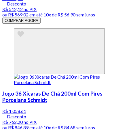
Desconto
R$ 512,12
no PIX
ou
R$ 569,02
em até
10x de R$ 56,90 sem juros
COMPRAR AGORA
Jogo 36 Xícaras De Chá 200ml Com Pires
Porcelana Schmidt
R$ 1.058,61
Desconto
R$ 762,20
no PIX
ou
R$ 846,89
em até
10x de R$ 84,68 sem juros