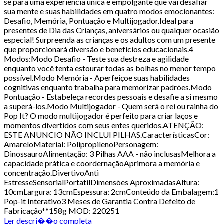
se para uma experiência única e empolgante que vai desafiar
sua mente e suas habilidades em quatro modos emocionantes:
Desafio, Memória, Pontuação e Multijogador.Ideal para
presentes de Dia das Crianças, aniversários ou qualquer ocasião
especial! Surpreenda as crianças e os adultos com um presente
que proporcionará diversão e benefícios educacionais.4
Modos:Modo Desafio - Teste sua destreza e agilidade
enquanto você tenta estourar todas as bolhas no menor tempo
possível.Modo Memória - Aperfeiçoe suas habilidades
cognitivas enquanto trabalha para memorizar padrões.Modo
Pontuação - Estabeleça recordes pessoais e desafie a si mesmo
a superá-los.Modo Multijogador - Quem será o rei ou rainha do
Pop It? O modo multijogador é perfeito para criar laços e
momentos divertidos com seus entes queridos.ATENÇÃO:
ESTE ANUNCIO NÃO INCLUI PILHAS.CaracterísticasCor:
AmareloMaterial: PolipropilenoPersonagem:
DinossauroAlimentação: 3 Pilhas AAA - não inclusasMelhora a
capacidade prática e coordernaçãoAprimora a memória e
concentração.DivertivoAnti
EstresseSensorialPortatilDimensões AproximadasAltura:
10cmLargura: 13cmEspessura: 2cmConteúdo da Embalagem:1
Pop-it Interativo3 Meses de Garantia Contra Defeito de
Fabricação**158g MOD: 220251
Ler descri��o completa