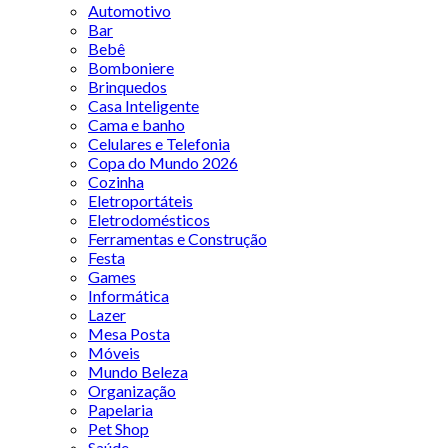
Automotivo
Bar
Bebê
Bomboniere
Brinquedos
Casa Inteligente
Cama e banho
Celulares e Telefonia
Copa do Mundo 2026
Cozinha
Eletroportáteis
Eletrodomésticos
Ferramentas e Construção
Festa
Games
Informática
Lazer
Mesa Posta
Móveis
Mundo Beleza
Organização
Papelaria
Pet Shop
Saúde