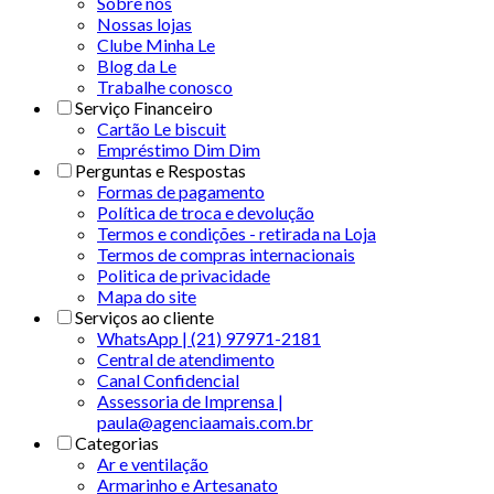
Sobre nós
Nossas lojas
Clube Minha Le
Blog da Le
Trabalhe conosco
Serviço Financeiro
Cartão Le biscuit
Empréstimo Dim Dim
Perguntas e Respostas
Formas de pagamento
Política de troca e devolução
Termos e condições - retirada na Loja
Termos de compras internacionais
Politica de privacidade
Mapa do site
Serviços ao cliente
WhatsApp | (21) 97971-2181
Central de atendimento
Canal Confidencial
Assessoria de Imprensa |
paula@agenciaamais.com.br
Categorias
Ar e ventilação
Armarinho e Artesanato