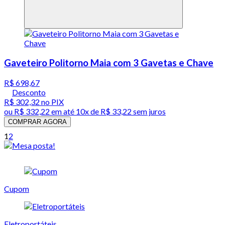
Gaveteiro Politorno Maia com 3 Gavetas e Chave
R$ 698,67
Desconto
R$ 302,32
no PIX
ou
R$ 332,22
em até
10x de R$ 33,22 sem juros
COMPRAR AGORA
1
2
Cupom
Eletroportáteis