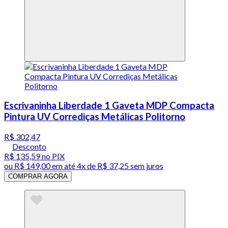
Escrivaninha Liberdade 1 Gaveta MDP Compacta
Pintura UV Corrediças Metálicas Politorno
R$ 302,47
Desconto
R$ 135,59
no PIX
ou
R$ 149,00
em até
4x de R$ 37,25 sem juros
COMPRAR AGORA