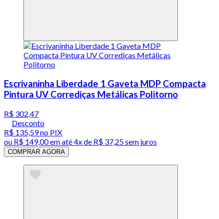
Escrivaninha Liberdade 1 Gaveta MDP Compacta
Pintura UV Corrediças Metálicas Politorno
R$ 302,47
Desconto
R$ 135,59
no PIX
ou
R$ 149,00
em até
4x de R$ 37,25 sem juros
COMPRAR AGORA