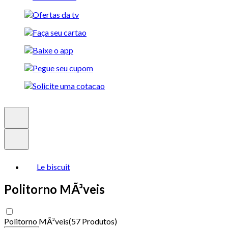
Le biscuit
Politorno MÃ³veis
Politorno MÃ³veis
(
57 Produtos
)