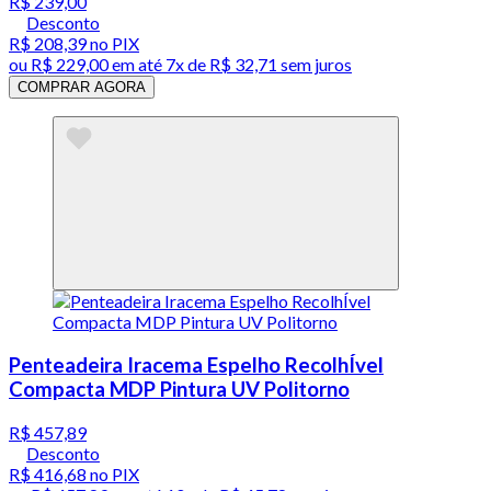
R$ 239,00
Desconto
R$ 208,39
no PIX
ou
R$ 229,00
em até
7x de R$ 32,71 sem juros
COMPRAR AGORA
Penteadeira Iracema Espelho RecolhÍvel
Compacta MDP Pintura UV Politorno
R$ 457,89
Desconto
R$ 416,68
no PIX