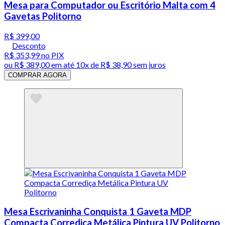
Mesa para Computador ou Escritório Malta com 4
Gavetas Politorno
R$ 399,00
Desconto
R$ 353,99
no PIX
ou
R$ 389,00
em até
10x de R$ 38,90 sem juros
COMPRAR AGORA
Mesa Escrivaninha Conquista 1 Gaveta MDP
Compacta Corrediça Metálica Pintura UV Politorno