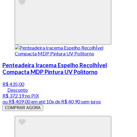
Penteadeira Iracema Espelho RecolhÍvel
Compacta MDP Pintura UV Politorno
R$ 435,00
Desconto
R$ 372,19
no PIX
ou
R$ 409,00
em até
10x de R$ 40,90 sem juros
COMPRAR AGORA