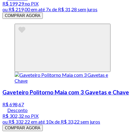
R$ 199,29
no PIX
ou
R$ 219,00
em até
7x de R$ 31,28 sem juros
COMPRAR AGORA
Gaveteiro Politorno Maia com 3 Gavetas e Chave
R$ 698,67
Desconto
R$ 302,32
no PIX
ou
R$ 332,22
em até
10x de R$ 33,22 sem juros
COMPRAR AGORA