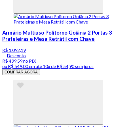
Armário Multiuso Politorno Goiânia 2 Portas 3
Prateleiras e Mesa Retrátil com Chave
R$ 1.092,19
Desconto
R$ 499,59
no PIX
ou
R$ 549,00
em até
10x de R$ 54,90 sem juros
COMPRAR AGORA