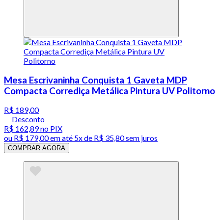
Mesa Escrivaninha Conquista 1 Gaveta MDP
Compacta Corrediça Metálica Pintura UV Politorno
R$ 189,00
Desconto
R$ 162,89
no PIX
ou
R$ 179,00
em até
5x de R$ 35,80 sem juros
COMPRAR AGORA