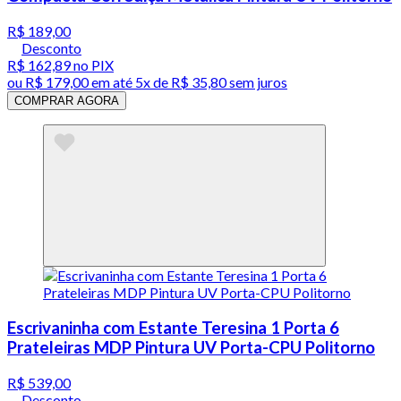
R$ 189,00
Desconto
R$ 162,89
no PIX
ou
R$ 179,00
em até
5x de R$ 35,80 sem juros
COMPRAR AGORA
Escrivaninha com Estante Teresina 1 Porta 6
Prateleiras MDP Pintura UV Porta-CPU Politorno
R$ 539,00
Desconto