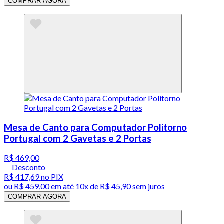
COMPRAR AGORA
Mesa de Canto para Computador Politorno
Portugal com 2 Gavetas e 2 Portas
R$ 469,00
Desconto
R$ 417,69
no PIX
ou
R$ 459,00
em até
10x de R$ 45,90 sem juros
COMPRAR AGORA