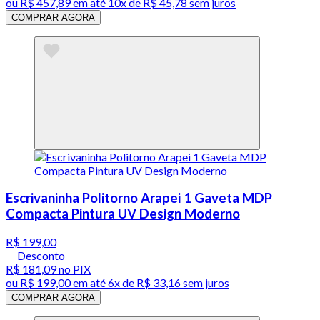
ou
R$ 457,89
em até
10x de R$ 45,78 sem juros
COMPRAR AGORA
Escrivaninha Politorno Arapei 1 Gaveta MDP
Compacta Pintura UV Design Moderno
R$ 199,00
Desconto
R$ 181,09
no PIX
ou
R$ 199,00
em até
6x de R$ 33,16 sem juros
COMPRAR AGORA