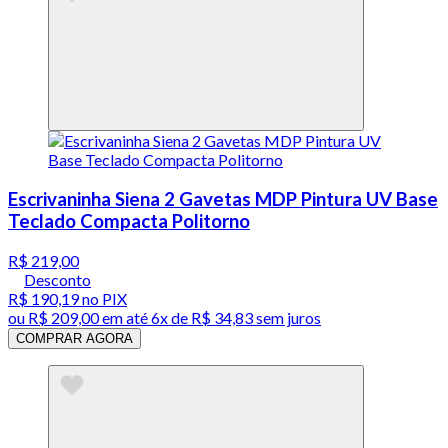
Escrivaninha Siena 2 Gavetas MDP Pintura UV Base
Teclado Compacta Politorno
R$ 219,00
Desconto
R$ 190,19
no PIX
ou
R$ 209,00
em até
6x de R$ 34,83 sem juros
COMPRAR AGORA