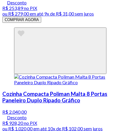
Desconto
R$ 253,89
no PIX
ou
R$ 279,00
em até
9x de R$ 31,00 sem juros
COMPRAR AGORA
Cozinha Compacta Poliman Malta 8 Portas
Paneleiro Duplo Ripado Gráfico
R$ 2.040,00
Desconto
R$ 928,20
no PIX
ou
R$ 1.020,00
em até
10x de R$ 102,00 sem juros