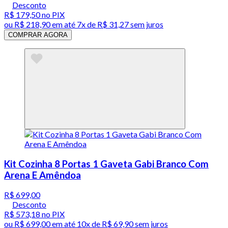
Desconto
R$ 179,50
no PIX
ou
R$ 218,90
em até
7x de R$ 31,27 sem juros
COMPRAR AGORA
Kit Cozinha 8 Portas 1 Gaveta Gabi Branco Com
Arena E Amêndoa
R$ 699,00
Desconto
R$ 573,18
no PIX
ou
R$ 699,00
em até
10x de R$ 69,90 sem juros