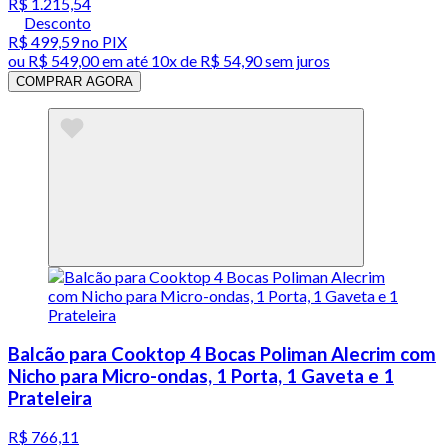
R$ 1.215,54
Desconto
R$ 499,59
no PIX
ou
R$ 549,00
em até
10x de R$ 54,90 sem juros
COMPRAR AGORA
Balcão para Cooktop 4 Bocas Poliman Alecrim com
Nicho para Micro-ondas, 1 Porta, 1 Gaveta e 1
Prateleira
R$ 766,11