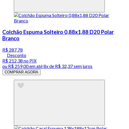
Colchão Espuma Solteiro 0,88x1,88 D20 Polar
Branco
R$ 287,78
Desconto
R$ 212,38
no PIX
ou
R$ 259,00
em até
8x de R$ 32,37 sem juros
COMPRAR AGORA