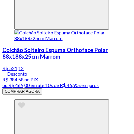
Colchão Solteiro Espuma Orthoface Polar
88x188x25cm Marrom
R$ 521,12
Desconto
R$ 384,58
no PIX
ou
R$ 469,00
em até
10x de R$ 46,90 sem juros
COMPRAR AGORA