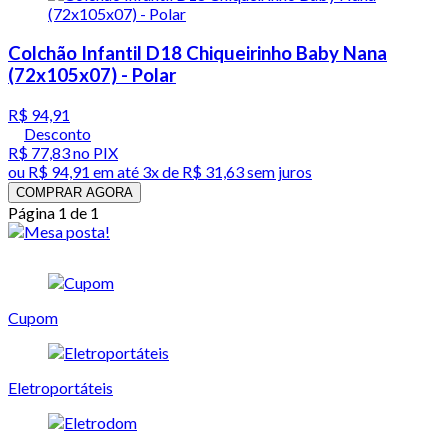
Colchão Infantil D18 Chiqueirinho Baby Nana
(72x105x07) - Polar
R$ 94,91
Desconto
R$ 77,83
no PIX
ou
R$ 94,91
em até
3x de R$ 31,63 sem juros
COMPRAR AGORA
Página 1 de 1
Cupom
Eletroportáteis