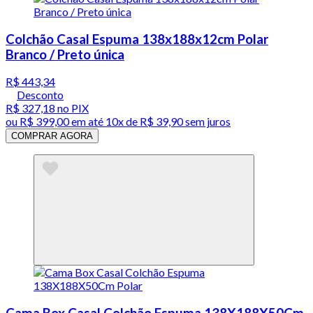
Colchão Casal Espuma 138x188x12cm Polar
Branco / Preto única
R$ 443,34
Desconto
R$ 327,18
no PIX
ou
R$ 399,00
em até
10x de R$ 39,90 sem juros
COMPRAR AGORA