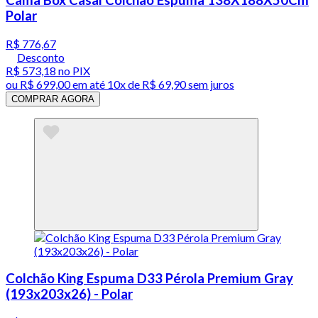
Cama Box Casal Colchão Espuma 138X188X50Cm
Polar
R$ 776,67
Desconto
R$ 573,18
no PIX
ou
R$ 699,00
em até
10x de R$ 69,90 sem juros
COMPRAR AGORA
Colchão King Espuma D33 Pérola Premium Gray
(193x203x26) - Polar