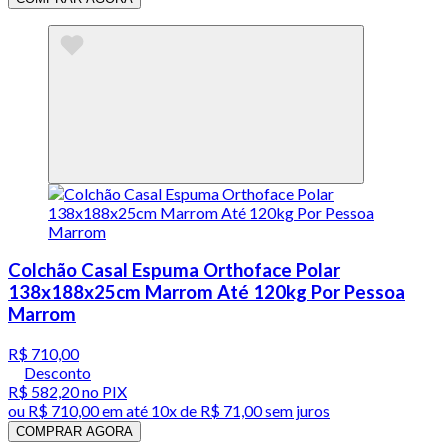
Colchão Casal Espuma Orthoface Polar
138x188x25cm Marrom Até 120kg Por Pessoa
Marrom
R$ 710,00
Desconto
R$ 582,20
no PIX
ou
R$ 710,00
em até
10x de R$ 71,00 sem juros
COMPRAR AGORA