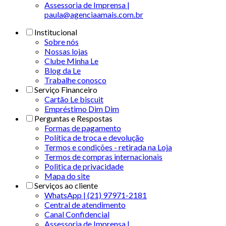
Assessoria de Imprensa |
paula@agenciaamais.com.br
Institucional
Sobre nós
Nossas lojas
Clube Minha Le
Blog da Le
Trabalhe conosco
Serviço Financeiro
Cartão Le biscuit
Empréstimo Dim Dim
Perguntas e Respostas
Formas de pagamento
Política de troca e devolução
Termos e condições - retirada na Loja
Termos de compras internacionais
Politica de privacidade
Mapa do site
Serviços ao cliente
WhatsApp | (21) 97971-2181
Central de atendimento
Canal Confidencial
Assessoria de Imprensa |