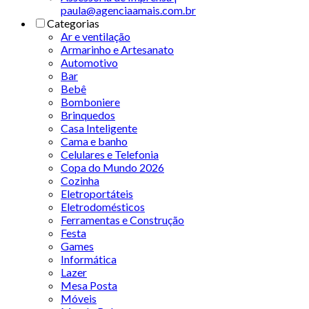
paula@agenciaamais.com.br
Categorias
Ar e ventilação
Armarinho e Artesanato
Automotivo
Bar
Bebê
Bomboniere
Brinquedos
Casa Inteligente
Cama e banho
Celulares e Telefonia
Copa do Mundo 2026
Cozinha
Eletroportáteis
Eletrodomésticos
Ferramentas e Construção
Festa
Games
Informática
Lazer
Mesa Posta
Móveis