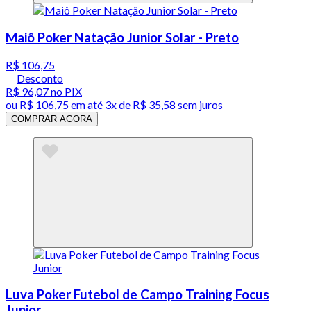
Maiô Poker Natação Junior Solar - Preto
R$ 106,75
Desconto
R$ 96,07
no PIX
ou
R$ 106,75
em até
3x de R$ 35,58 sem juros
COMPRAR AGORA
Luva Poker Futebol de Campo Training Focus
Junior