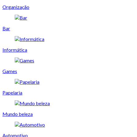
Organização
Bar
Informática
Games
Papelaria
Mundo beleza
Automotivo