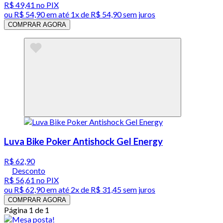
R$ 49,41
no PIX
ou
R$ 54,90
em até 1x de
R$ 54,90
sem juros
COMPRAR AGORA
Luva Bike Poker Antishock Gel Energy
R$ 62,90
Desconto
R$ 56,61
no PIX
ou
R$ 62,90
em até
2x de R$ 31,45 sem juros
COMPRAR AGORA
Página 1 de 1