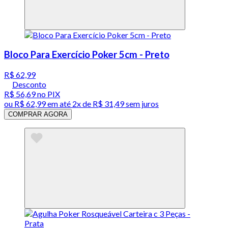
Bloco Para Exercício Poker 5cm - Preto
R$ 62,99
Desconto
R$ 56,69
no PIX
ou
R$ 62,99
em até
2x de R$ 31,49 sem juros
COMPRAR AGORA