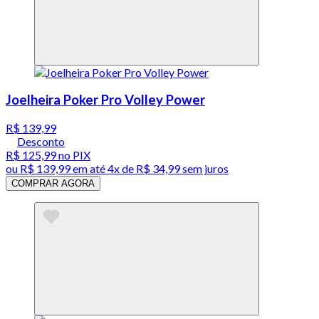
Joelheira Poker Pro Volley Power
R$ 139,99
Desconto
R$ 125,99
no PIX
ou
R$ 139,99
em até
4x de R$ 34,99 sem juros
COMPRAR AGORA