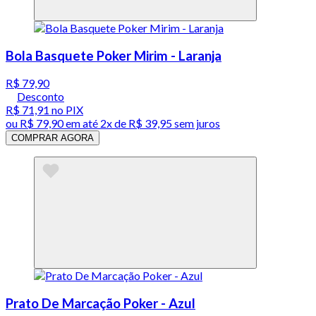
Bola Basquete Poker Mirim - Laranja
R$ 79,90
Desconto
R$ 71,91
no PIX
ou
R$ 79,90
em até
2x de R$ 39,95 sem juros
COMPRAR AGORA
Prato De Marcação Poker - Azul