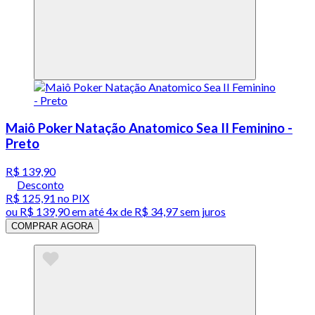
Maiô Poker Natação Anatomico Sea II Feminino -
Preto
R$ 139,90
Desconto
R$ 125,91
no PIX
ou
R$ 139,90
em até
4x de R$ 34,97 sem juros
COMPRAR AGORA