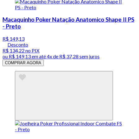
Macaquinho Poker Natação Anatomico Shape II PS
- Preto
R$ 149,13
Desconto
R$ 134,22
no PIX
ou
R$ 149,13
em até
4x de R$ 37,28 sem juros
COMPRAR AGORA