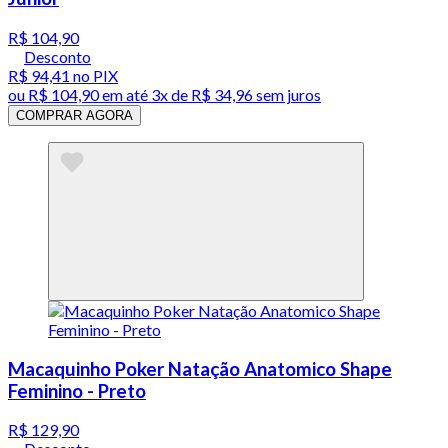
R$ 104,90
Desconto
R$ 94,41
no PIX
ou
R$ 104,90
em até
3x de R$ 34,96 sem juros
COMPRAR AGORA
Macaquinho Poker Natação Anatomico Shape
Feminino - Preto
R$ 129,90