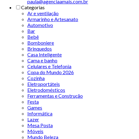
paula@agenciaamais.com.br
Categorias
Ar e ventilação
Armarinho e Artesanato
Automotivo
Bar
Bebê
Bomboniere
Brinquedos
Casa Inteligente
Cama e banho
Celulares e Telefonia
Copa do Mundo 2026
Cozinha
Eletroportáteis
Eletrodomésticos
Ferramentas e Construção
Festa
Games
Informática
Lazer
Mesa Posta
Móveis
Mundo Beleza